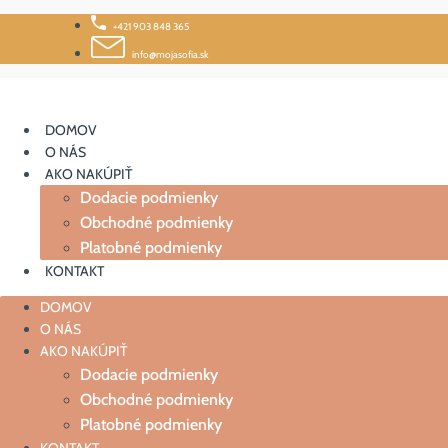
Skip
+421 903 848 365
to
content
info@mojasofia.sk
DOMOV
O NÁS
AKO NAKÚPIŤ
Dodacie podmienky
Obchodné podmienky
Platobné podmienky
KONTAKT
DOMOV
O NÁS
AKO NAKÚPIŤ
Dodacie podmienky
Obchodné podmienky
Platobné podmienky