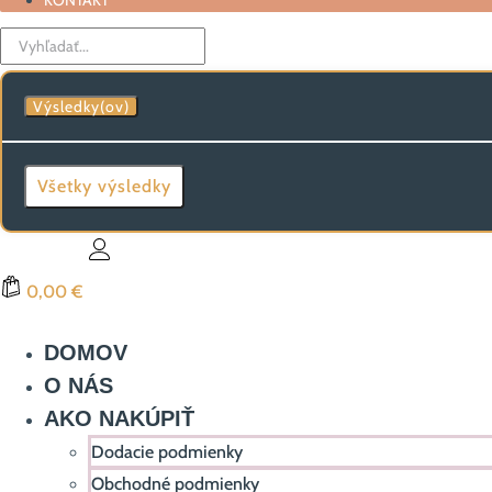
KONTAKT
Search
...
Výsledky(ov)
Všetky výsledky
0,00 €
DOMOV
O NÁS
AKO NAKÚPIŤ
Dodacie podmienky
Obchodné podmienky