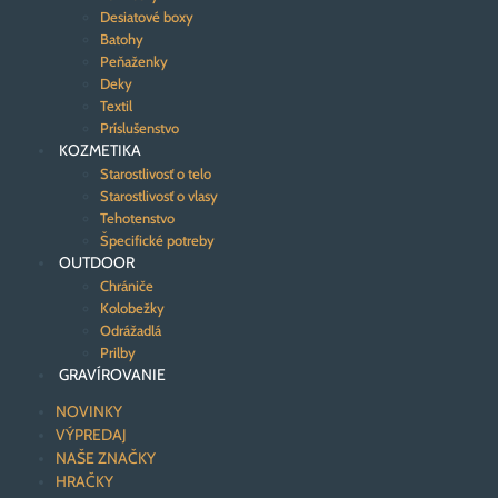
Desiatové boxy
Batohy
Peňaženky
Deky
Textil
Príslušenstvo
KOZMETIKA
Starostlivosť o telo
Starostlivosť o vlasy
Tehotenstvo
Špecifické potreby
OUTDOOR
Chrániče
Kolobežky
Odrážadlá
Prilby
GRAVÍROVANIE
NOVINKY
VÝPREDAJ
NAŠE ZNAČKY
HRAČKY