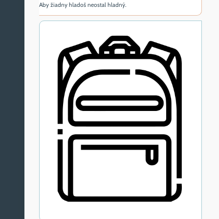
Aby žiadny hladoš neostal hladný.