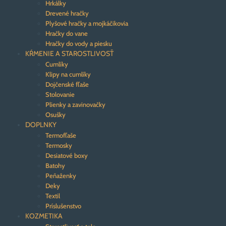
Hrkálky
Drevené hračky
Plyšové hračky a mojkáčikovia
Hračky do vane
Hračky do vody a piesku
KŔMENIE A STAROSTLIVOSŤ
Cumlíky
Klipy na cumlíky
Dojčenské fľaše
Stolovanie
Plienky a zavinovačky
Osušky
DOPLNKY
Termofľaše
Termosky
Desiatové boxy
Batohy
Peňaženky
Deky
Textil
Príslušenstvo
KOZMETIKA