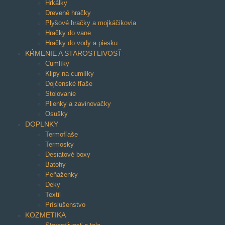
Hrkálky
Drevené hračky
Plyšové hračky a mojkáčikovia
Hračky do vane
Hračky do vody a piesku
KŔMENIE A STAROSTLIVOSŤ
Cumlíky
Klipy na cumlíky
Dojčenské fľaše
Stolovanie
Plienky a zavinovačky
Osušky
DOPLNKY
Termofľaše
Termosky
Desiatové boxy
Batohy
Peňaženky
Deky
Textil
Príslušenstvo
KOZMETIKA