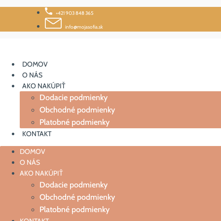
Skip
+421 903 848 365
to
content
info@mojasofia.sk
DOMOV
O NÁS
AKO NAKÚPIŤ
Dodacie podmienky
Obchodné podmienky
Platobné podmienky
KONTAKT
DOMOV
O NÁS
AKO NAKÚPIŤ
Dodacie podmienky
Obchodné podmienky
Platobné podmienky