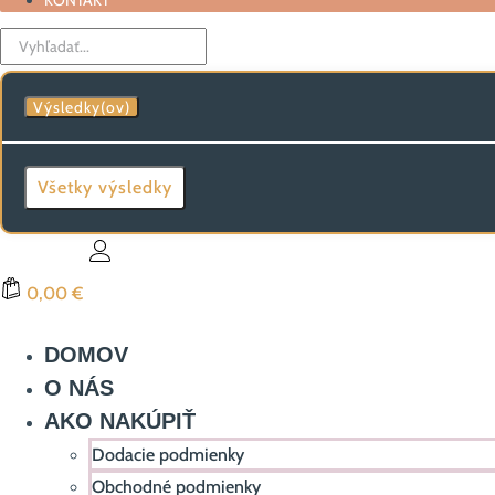
KONTAKT
Search
...
Výsledky(ov)
Všetky výsledky
0,00 €
DOMOV
O NÁS
AKO NAKÚPIŤ
Dodacie podmienky
Obchodné podmienky