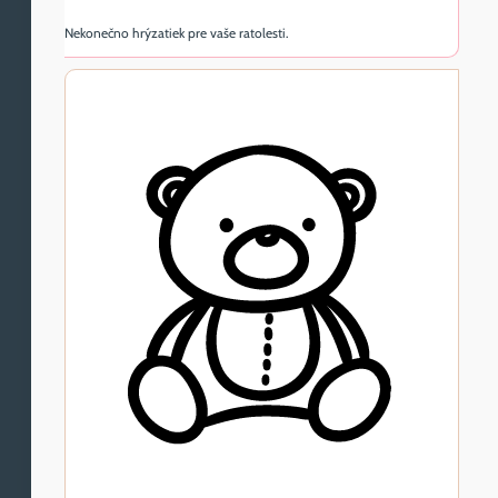
Nekonečno hrýzatiek pre vaše ratolesti.