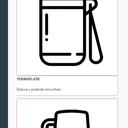
TERMOFLAŠE
Štýlové a praktické termoflaše.