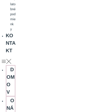
lato
bné
pod
mie
nk
y
KO
NTA
KT
D
OM
O
V
O
NÁ