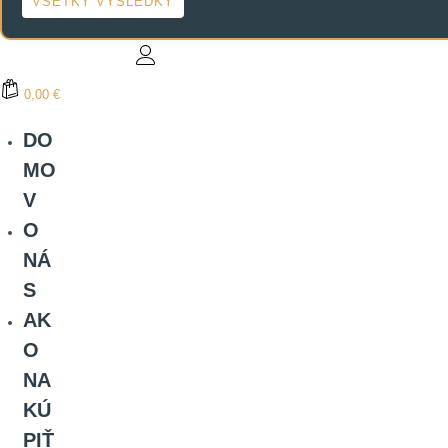
VŠETKY VÝSLEDKY
0,00 €
DO
MO
V
O
NÁ
S
AK
O
NA
KÚ
PIŤ