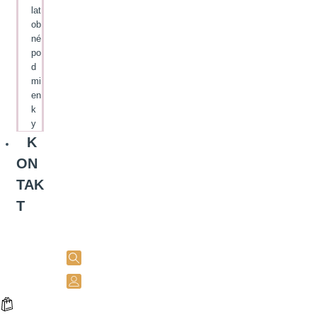
lat
ob
né
po
d
mi
en
k
y
K
ON
TAK
T