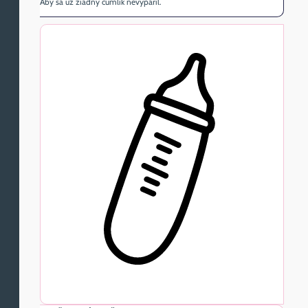
Aby sa už žiadny cumlík nevyparil.