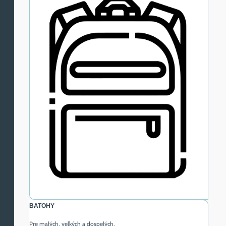
BATOHY
Pre malých, veľkých a dospelých.