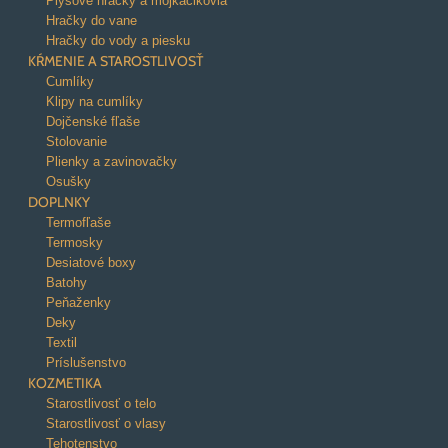
Plyšové hračky a mojkáčikovia
Hračky do vane
Hračky do vody a piesku
KŔMENIE A STAROSTLIVOSŤ
Cumlíky
Klipy na cumlíky
Dojčenské fľaše
Stolovanie
Plienky a zavinovačky
Osušky
DOPLNKY
Termofľaše
Termosky
Desiatové boxy
Batohy
Peňaženky
Deky
Textil
Príslušenstvo
KOZMETIKA
Starostlivosť o telo
Starostlivosť o vlasy
Tehotenstvo