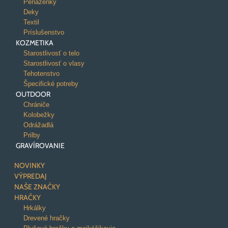
Peňaženky
Deky
Textil
Príslušenstvo
KOZMETIKA
Starostlivosť o telo
Starostlivosť o vlasy
Tehotenstvo
Špecifické potreby
OUTDOOR
Chrániče
Kolobežky
Odrážadlá
Prilby
GRAVÍROVANIE
NOVINKY
VÝPREDAJ
NAŠE ZNAČKY
HRAČKY
Hrkálky
Drevené hračky