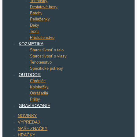
Termosky
Desiatové boxy
Batohy
Peňaženky
Deky
Textil
Príslušenstvo
KOZMETIKA
Starostlivosť o telo
Starostlivosť o vlasy
Tehotenstvo
Špecifické potreby
OUTDOOR
Chrániče
Kolobežky
Odrážadlá
Prilby
GRAVÍROVANIE
NOVINKY
VÝPREDAJ
NAŠE ZNAČKY
HRAČKY