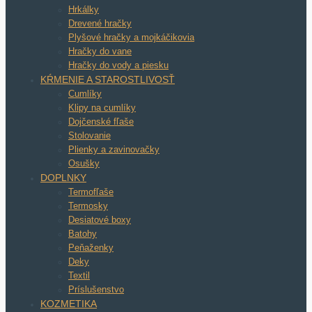
Hrkálky
Drevené hračky
Plyšové hračky a mojkáčikovia
Hračky do vane
Hračky do vody a piesku
KŔMENIE A STAROSTLIVOSŤ
Cumlíky
Klipy na cumlíky
Dojčenské fľaše
Stolovanie
Plienky a zavinovačky
Osušky
DOPLNKY
Termofľaše
Termosky
Desiatové boxy
Batohy
Peňaženky
Deky
Textil
Príslušenstvo
KOZMETIKA