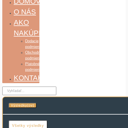
DOMOV
O NÁS
AKO
NAKÚPIŤ
Dodacie
podmienky
Obchodné
podmienky
Platobné
podmienky
KONTAKT
Search
...
Výsledky(ov)
Všetky výsledky