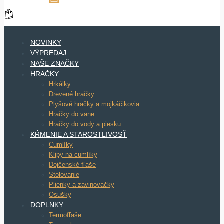
NOVINKY
VÝPREDAJ
NAŠE ZNAČKY
HRAČKY
Hrkálky
Drevené hračky
Plyšové hračky a mojkáčikovia
Hračky do vane
Hračky do vody a piesku
KŔMENIE A STAROSTLIVOSŤ
Cumlíky
Klipy na cumlíky
Dojčenské fľaše
Stolovanie
Plienky a zavinovačky
Osušky
DOPLNKY
Termofľaše