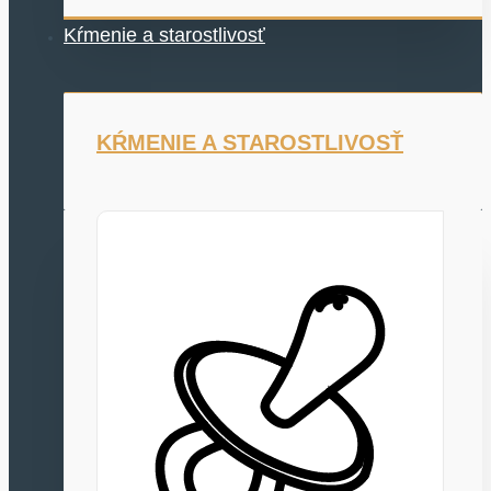
Kŕmenie a starostlivosť
KŔMENIE A STAROSTLIVOSŤ