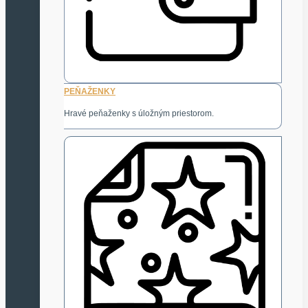
PEŇAŽENKY
Hravé peňaženky s úložným priestorom.