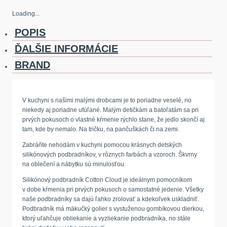
Loading...
POPIS
ĎALŠIE INFORMÁCIE
BRAND
V kuchyni s našimi malými drobcami je to poriadne veselé, no
niekedy aj poriadne ufúľané. Malým detičkám a batoľatám sa pri
prvých pokusoch o vlastné kŕmenie rýchlo stane, že jedlo skončí aj
tam, kde by nemalo. Na tričku, na pančuškách či na zemi.
Zabráňte nehodám v kuchyni pomocou krásnych detských
silikónových podbradníkov, v rôznych farbách a vzoroch. Škvrny
na oblečení a nábytku sú minulosťou.
Silikónový podbradník Cotton Cloud je ideálnym pomocníkom
v dobe kŕmenia pri prvých pokusoch o samostatné jedenie. Všetky
naše podbradníky sa dajú ľahko zrolovať a kdekoľvek uskladniť.
Podbradník má mäkučký golier s vystuženou gombíkovou dierkou,
ktorý uľahčuje obliekanie a vyzliekanie podbradníka, no stále