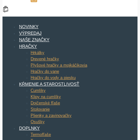
NOVINKY
VÝPREDAJ
NAŠE ZNAČKY
HRAČKY
Hrkálky
Drevené hračky
Plyšové hračky a mojkáčikovia
Hračky do vane
Hračky do vody a piesku
KŔMENIE A STAROSTLIVOSŤ
Cumlíky
Klipy na cumlíky
Dojčenské fľaše
Stolovanie
Plienky a zavinovačky
Osušky
DOPLNKY
Termofľaše