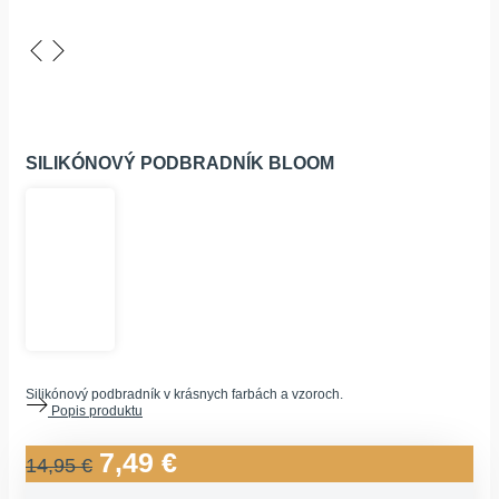
SILIKÓNOVÝ PODBRADNÍK BLOOM
Silikónový podbradník v krásnych farbách a vzoroch.
Popis produktu
7,49
€
PÔVODNÁ
AKTUÁLNA
14,95
€
CENA
CENA