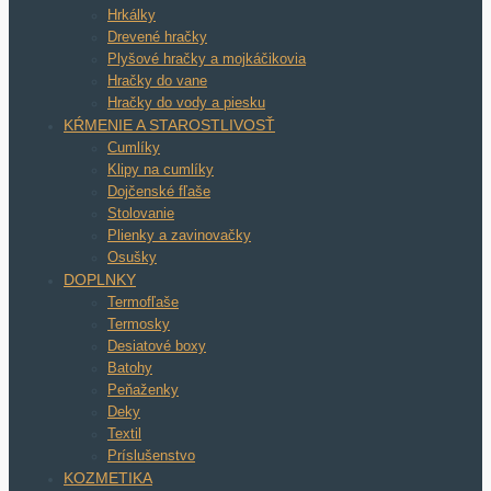
Hrkálky
Drevené hračky
Plyšové hračky a mojkáčikovia
Hračky do vane
Hračky do vody a piesku
KŔMENIE A STAROSTLIVOSŤ
Cumlíky
Klipy na cumlíky
Dojčenské fľaše
Stolovanie
Plienky a zavinovačky
Osušky
DOPLNKY
Termofľaše
Termosky
Desiatové boxy
Batohy
Peňaženky
Deky
Textil
Príslušenstvo
KOZMETIKA