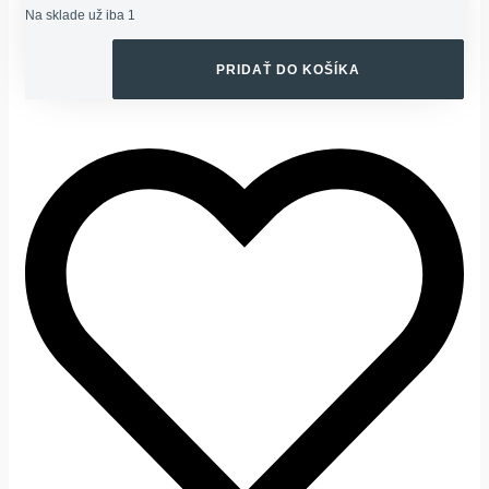
Na sklade už iba 1
BOLA:
JE:
množstvo
14,95 €.
7,49 €.
SILIKÓNOVÝ
PRIDAŤ DO KOŠÍKA
PODBRADNÍK
BLOOM