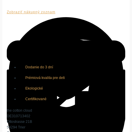
Zobraziť nákupný zoznam
Dodanie do 3 dní
Prémiová kvalita pre deti
Ekologické
Certifikované
the cotton cloud
DE310713402
Ottostrasse 21B
54294 Trier