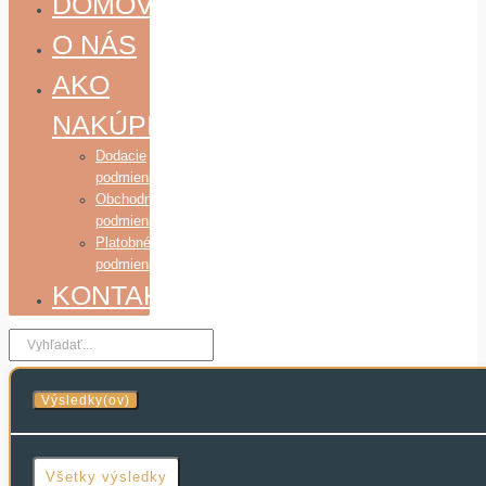
DOMOV
O NÁS
AKO
NAKÚPIŤ
Dodacie
podmienky
Obchodné
podmienky
Platobné
podmienky
KONTAKT
Search
...
Výsledky(ov)
Všetky výsledky