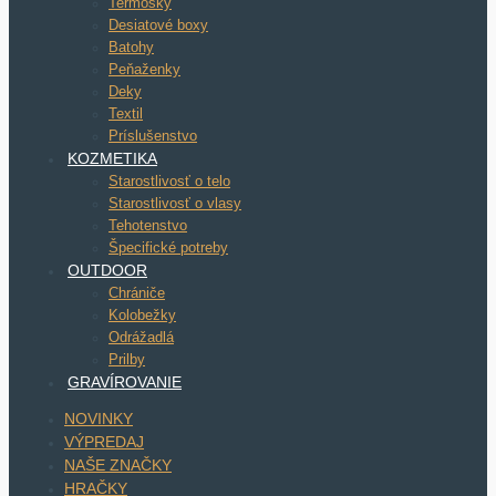
Termosky
Desiatové boxy
Batohy
Peňaženky
Deky
Textil
Príslušenstvo
KOZMETIKA
Starostlivosť o telo
Starostlivosť o vlasy
Tehotenstvo
Špecifické potreby
OUTDOOR
Chrániče
Kolobežky
Odrážadlá
Prilby
GRAVÍROVANIE
NOVINKY
VÝPREDAJ
NAŠE ZNAČKY
HRAČKY