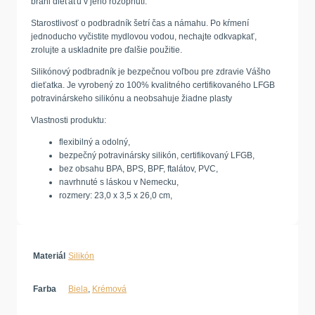
bráni dieťaťu v jeho rozopnutí.
Starostlivosť o podbradník šetrí čas a námahu. Po kŕmení
jednoducho vyčistite mydlovou vodou, nechajte odkvapkať,
zrolujte a uskladnite pre ďalšie použitie.
Silikónový podbradník je bezpečnou voľbou pre zdravie Vášho
dieťatka. Je vyrobený zo 100% kvalitného certifikovaného LFGB
potravinárskeho silikónu a neobsahuje žiadne plasty
Vlastnosti produktu:
flexibilný a odolný,
bezpečný potravinársky silikón, certifikovaný LFGB,
bez obsahu BPA, BPS, BPF, ftalátov, PVC,
navrhnuté s láskou v Nemecku,
rozmery: 23,0 x 3,5 x 26,0 cm,
Materiál
Silikón
Farba
Biela
,
Krémová