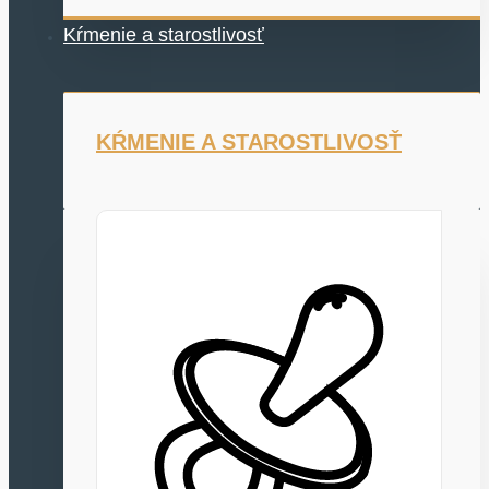
Kŕmenie a starostlivosť
KŔMENIE A STAROSTLIVOSŤ