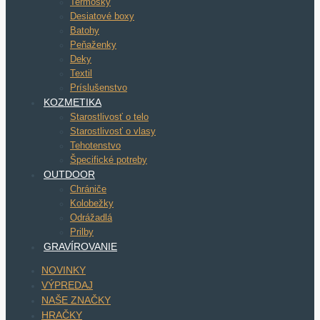
Termosky
Desiatové boxy
Batohy
Peňaženky
Deky
Textil
Príslušenstvo
KOZMETIKA
Starostlivosť o telo
Starostlivosť o vlasy
Tehotenstvo
Špecifické potreby
OUTDOOR
Chrániče
Kolobežky
Odrážadlá
Prilby
GRAVÍROVANIE
NOVINKY
VÝPREDAJ
NAŠE ZNAČKY
HRAČKY