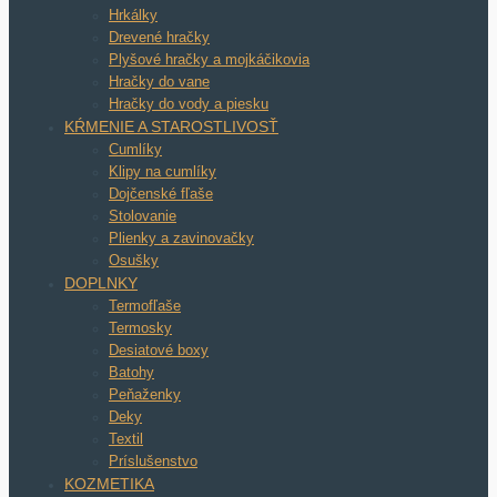
Hrkálky
Drevené hračky
Plyšové hračky a mojkáčikovia
Hračky do vane
Hračky do vody a piesku
KŔMENIE A STAROSTLIVOSŤ
Cumlíky
Klipy na cumlíky
Dojčenské fľaše
Stolovanie
Plienky a zavinovačky
Osušky
DOPLNKY
Termofľaše
Termosky
Desiatové boxy
Batohy
Peňaženky
Deky
Textil
Príslušenstvo
KOZMETIKA