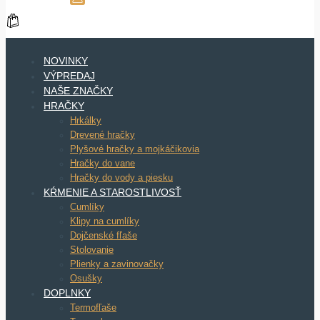
NOVINKY
VÝPREDAJ
NAŠE ZNAČKY
HRAČKY
Hrkálky
Drevené hračky
Plyšové hračky a mojkáčikovia
Hračky do vane
Hračky do vody a piesku
KŔMENIE A STAROSTLIVOSŤ
Cumlíky
Klipy na cumlíky
Dojčenské fľaše
Stolovanie
Plienky a zavinovačky
Osušky
DOPLNKY
Termofľaše