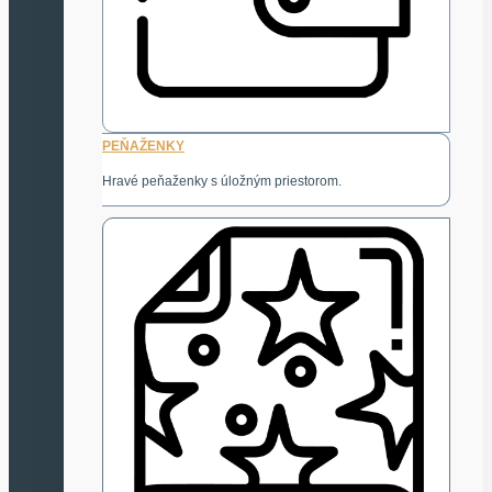
PEŇAŽENKY
Hravé peňaženky s úložným priestorom.