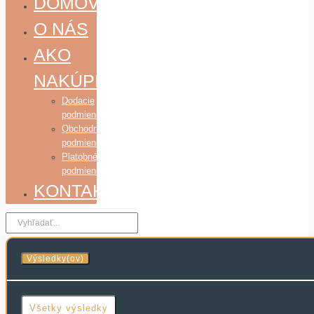
DOMOV
O NÁS
AKO
NAKÚPIŤ
Dodacie
podmienky
Obchodné
podmienky
Platobné
podmienky
KONTAKT
Search
...
Výsledky(ov)
Všetky výsledky