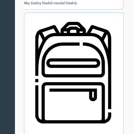
Aby žiadny hladoš neostal hladný.