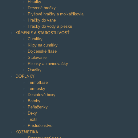
Hrkálky
Drevené hračky
Plyšové hračky a mojkáčikovia
Hračky do vane
Hračky do vody a piesku
KŔMENIE A STAROSTLIVOSŤ
Cumlíky
Klipy na cumlíky
Dojčenské fľaše
Stolovanie
Plienky a zavinovačky
Osušky
DOPLNKY
Termofľaše
Termosky
Desiatové boxy
Batohy
Peňaženky
Deky
Textil
Príslušenstvo
KOZMETIKA