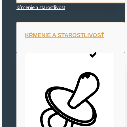
Kŕmenie a starostlivosť
KŔMENIE A STAROSTLIVOSŤ