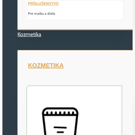
PRÍSLUŠENSTVO
Pre matku a dieťa
Kozmetika
KOZMETIKA