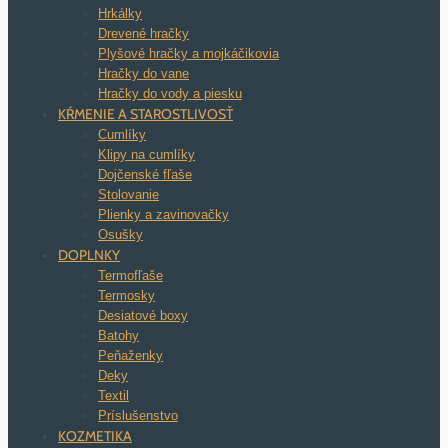
Hrkálky
Drevené hračky
Plyšové hračky a mojkáčikovia
Hračky do vane
Hračky do vody a piesku
KŔMENIE A STAROSTLIVOSŤ
Cumlíky
Klipy na cumlíky
Dojčenské fľaše
Stolovanie
Plienky a zavinovačky
Osušky
DOPLNKY
Termofľaše
Termosky
Desiatové boxy
Batohy
Peňaženky
Deky
Textil
Príslušenstvo
KOZMETIKA