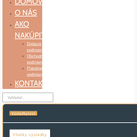
DOMOV
O NÁS
AKO
NAKÚPIŤ
Dodacie
podmienky
Obchodné
podmienky
Platobné
podmienky
KONTAKT
Search
...
Výsledky(ov)
Všetky výsledky