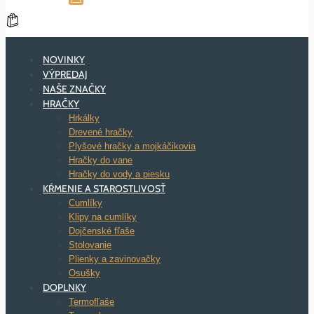
NOVINKY
VÝPREDAJ
NAŠE ZNAČKY
HRAČKY
Hrkálky
Drevené hračky
Plyšové hračky a mojkáčikovia
Hračky do vane
Hračky do vody a piesku
KŔMENIE A STAROSTLIVOSŤ
Cumlíky
Klipy na cumlíky
Dojčenské fľaše
Stolovanie
Plienky a zavinovačky
Osušky
DOPLNKY
Termofľaše