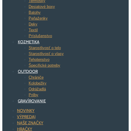
Termosky
Desiatové boxy
Batohy
Peňaženky
Deky
Textil
Príslušenstvo
KOZMETIKA
Starostlivosť o telo
Starostlivosť o vlasy
Tehotenstvo
Špecifické potreby
OUTDOOR
Chrániče
Kolobežky
Odrážadlá
Prilby
GRAVÍROVANIE
NOVINKY
VÝPREDAJ
NAŠE ZNAČKY
HRAČKY