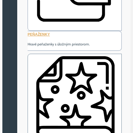
PEŇAŽENKY
Hravé peňaženky s úložným priestorom.