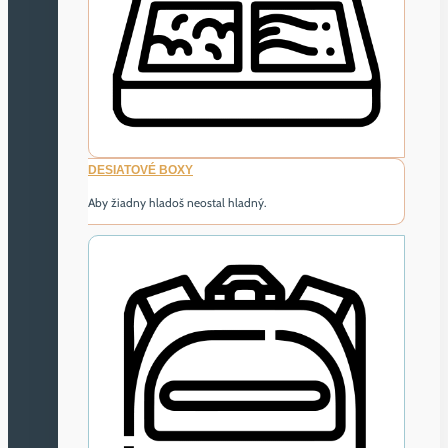
DESIATOVÉ BOXY
Aby žiadny hladoš neostal hladný.