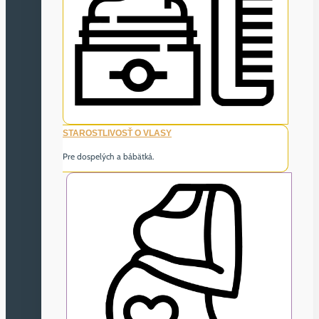
STAROSTLIVOSŤ O VLASY
Pre dospelých a bábätká.