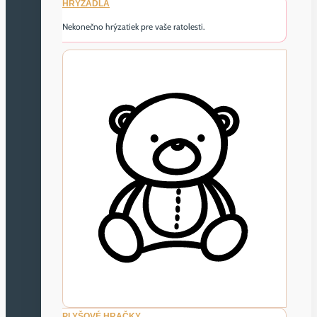
HRYZADLÁ
Nekonečno hrýzatiek pre vaše ratolesti.
PLYŠOVÉ HRAČKY