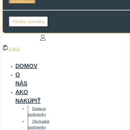
Výsledky(ov)
Všetky výsledky
0,00 €
DOMOV
O
NÁS
AKO
NAKÚPIŤ
Dodacie
podmienky
Obchodné
podmienky