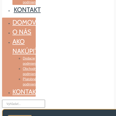
podmienky
KONTAKT
DOMOV
O NÁS
AKO
NAKÚPIŤ
Dodacie
podmienky
Obchodné
podmienky
Platobné
podmienky
KONTAKT
Search
...