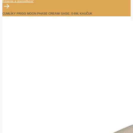
Kŕmenie a starostlivosť
CUMLÍKY FRIGG MOON PHASE CREAM/ SAGE, 0-6M, KAUČUK