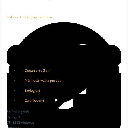
Zobraziť nákupný zoznam
Dodanie do 3 dní
Prémiová kvalita pre deti
Ekologické
Certifikované
FB Trading ApS
Omega 9
DK-8382 Hinnerup
Denmark