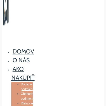
DOMOV
O NÁS
AKO
NAKÚPIŤ
Dodacie
podmienky
Obchodné
podmienky
Platobné