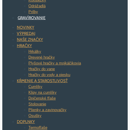
Kolobežky
Odrážadlá
Prilby
GRAVÍROVANIE
NOVINKY
VÝPREDAJ
NAŠE ZNAČKY
HRAČKY
Hrkálky
Drevené hračky
Plyšové hračky a mojkáčikovia
Hračky do vane
Hračky do vody a piesku
KŔMENIE A STAROSTLIVOSŤ
Cumlíky
Klipy na cumlíky
Dojčenské fľaše
Stolovanie
Plienky a zavinovačky
Osušky
DOPLNKY
Termofľaše