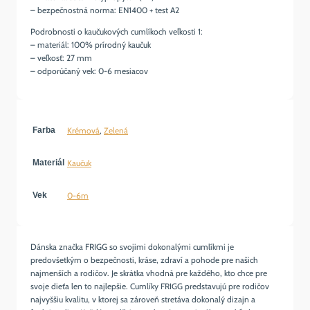
– bezpečnostná norma: EN1400 + test A2
Podrobnosti o kaučukových cumlíkoch veľkosti 1
:
– mater
iál: 100% prírodný kaučuk
– veľkosť: 27 mm
– o
dporúčaný vek: 0-6 mesiacov
Farba
Krémová
,
Zelená
Materiál
Kaučuk
Vek
0-6m
Dánska značka FRIGG so svojimi dokonalými cumlíkmi je
predovšetkým o bezpečnosti, kráse, zdraví a pohode pre našich
najmenších a rodičov. Je skrátka vhodná pre každého, kto chce pre
svoje dieťa len to najlepšie. Cumlíky FRIGG predstavujú pre rodičov
najvyššiu kvalitu, v ktorej sa zároveň stretáva dokonalý dizajn a