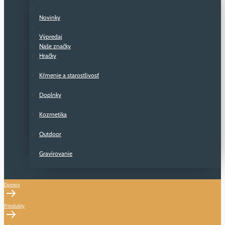
Novinky
Výpredaj
Naše značky
Hračky
Kŕmenie a starostlivosť
Doplnky
Kozmetika
Outdoor
Gravírovanie
Domov
Produkty