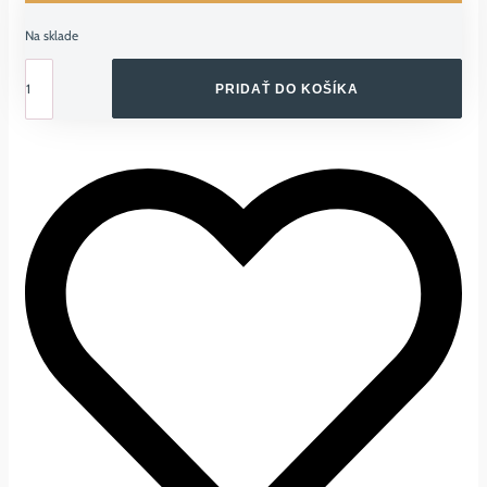
Na sklade
množstvo
CUMLÍKY
PRIDAŤ DO KOŠÍKA
FRIGG
MOON
PHASE
CREAM/
SAGE,
0-
6M,
KAUČUK