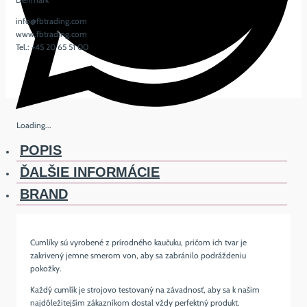
info@fbtrading.com
www.fbtrading.com
Tel.: +45 20 65 51 00
Loading...
POPIS
ĎALŠIE INFORMÁCIE
BRAND
Cumlíky sú vyrobené z prírodného kaučuku, pričom ich tvar je
zakrivený jemne smerom von, aby sa zabránilo podráždeniu
pokožky.
Každý cumlík je strojovo testovaný na závadnosť, aby sa k našim
najdôležitejším zákazníkom dostal vždy perfektný produkt.