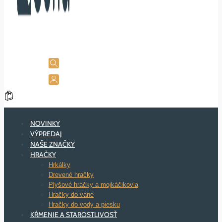
NOVINKY
VÝPREDAJ
NAŠE ZNAČKY
HRAČKY
Hrkálky
Drevené hračky
Plyšové hračky a mojkáčikovia
Hračky do vane
Hračky do vody a piesku
KŔMENIE A STAROSTLIVOSŤ