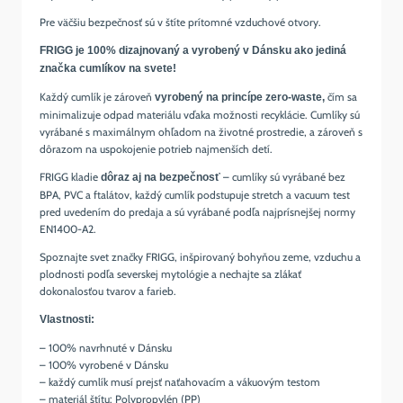
Pre väčšiu bezpečnosť sú v štíte prítomné vzduchové otvory.
FRIGG je 100% dizajnovaný a vyrobený v Dánsku ako jediná
značka cumlíkov na svete!
Každý cumlík je zároveň
čím sa
vyrobený na princípe zero-waste,
minimalizuje odpad materiálu vďaka možnosti recyklácie. Cumlíky sú
vyrábané s maximálnym ohľadom na životné prostredie, a zároveň s
dôrazom na uspokojenie potrieb najmenších detí.
FRIGG kladie
– cumlíky sú vyrábané bez
dôraz aj na bezpečnosť
BPA, PVC a ftalátov, každý cumlík podstupuje stretch a vacuum test
pred uvedením do predaja a sú vyrábané podľa najprísnejšej normy
EN1400-A2.
Spoznajte svet značky FRIGG, inšpirovaný bohyňou zeme, vzduchu a
plodnosti podľa severskej mytológie a nechajte sa zlákať
dokonalosťou tvarov a farieb.
Vlastnosti:
–
100% navrhnuté v Dánsku
–
100% vyrobené v Dánsku
– každý cumlík musí prejsť naťahovacím a vákuovým testom
– materiál štítu: Polypropylén (PP)