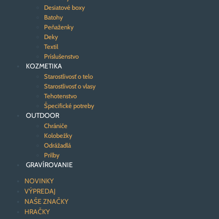
Desiatové boxy
Batohy
Peňaženky
Deky
Textil
Príslušenstvo
KOZMETIKA
Starostlivosť o telo
Starostlivosť o vlasy
Tehotenstvo
Špecifické potreby
OUTDOOR
Chrániče
Kolobežky
Odrážadlá
Prilby
GRAVÍROVANIE
NOVINKY
VÝPREDAJ
NAŠE ZNAČKY
HRAČKY