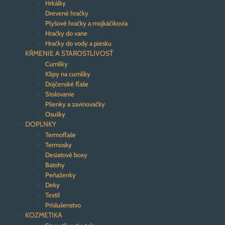
Hrkálky
Drevené hračky
Plyšové hračky a mojkáčikovia
Hračky do vane
Hračky do vody a piesku
KŔMENIE A STAROSTLIVOSŤ
Cumlíky
Klipy na cumlíky
Dojčenské fľaše
Stolovanie
Plienky a zavinovačky
Osušky
DOPLNKY
Termofľaše
Termosky
Desiatové boxy
Batohy
Peňaženky
Deky
Textil
Príslušenstvo
KOZMETIKA