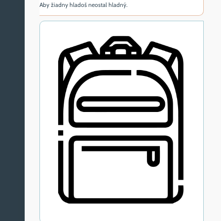
Aby žiadny hladoš neostal hladný.