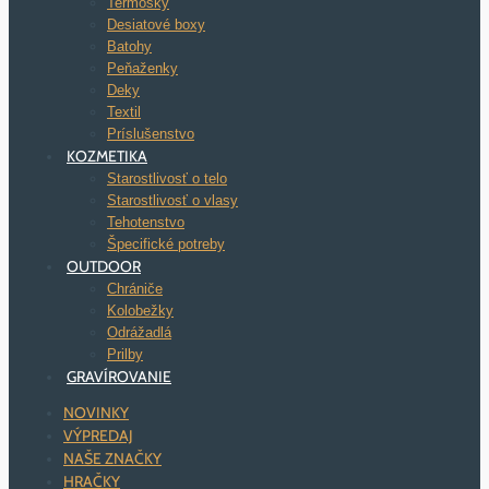
Termosky
Desiatové boxy
Batohy
Peňaženky
Deky
Textil
Príslušenstvo
KOZMETIKA
Starostlivosť o telo
Starostlivosť o vlasy
Tehotenstvo
Špecifické potreby
OUTDOOR
Chrániče
Kolobežky
Odrážadlá
Prilby
GRAVÍROVANIE
NOVINKY
VÝPREDAJ
NAŠE ZNAČKY
HRAČKY