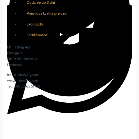
Dodanie do 3 dní
Prémiová kvalita pre deti
Ekologické
Certifikované
FB Trading ApS
Omega 9
DK-8382 Hinnerup
Denmark
info@fbtrading.com
www.fbtrading.com
Tel.: +45 20 65 51 00