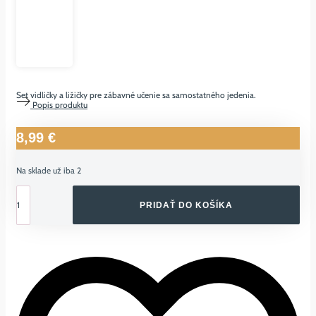
Set vidličky a ližičky pre zábavné učenie sa samostatného jedenia.
Popis produktu
8,99
€
Na sklade už iba 2
množstvo
VIDLIČKA
PRIDAŤ DO KOŠÍKA
&
LYŽIČKA
MUSHIE
-
MUSTARD