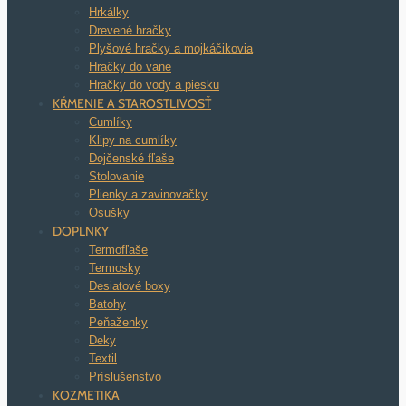
Hrkálky
Drevené hračky
Plyšové hračky a mojkáčikovia
Hračky do vane
Hračky do vody a piesku
KŔMENIE A STAROSTLIVOSŤ
Cumlíky
Klipy na cumlíky
Dojčenské fľaše
Stolovanie
Plienky a zavinovačky
Osušky
DOPLNKY
Termofľaše
Termosky
Desiatové boxy
Batohy
Peňaženky
Deky
Textil
Príslušenstvo
KOZMETIKA