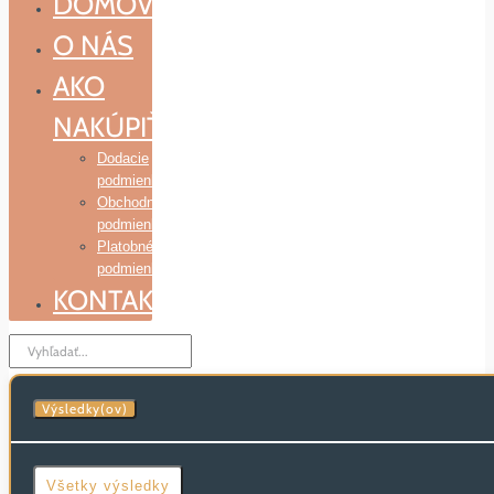
DOMOV
O NÁS
AKO
NAKÚPIŤ
Dodacie
podmienky
Obchodné
podmienky
Platobné
podmienky
KONTAKT
Search
...
Výsledky(ov)
Všetky výsledky