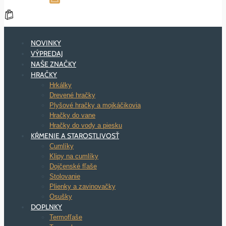
NOVINKY
VÝPREDAJ
NAŠE ZNAČKY
HRAČKY
Hrkálky
Drevené hračky
Plyšové hračky a mojkáčikovia
Hračky do vane
Hračky do vody a piesku
KŔMENIE A STAROSTLIVOSŤ
Cumlíky
Klipy na cumlíky
Dojčenské fľaše
Stolovanie
Plienky a zavinovačky
Osušky
DOPLNKY
Termofľaše