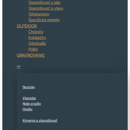
Starostlivosť o telo
Starostlivosť o vlasy
Tehotenstvo
Špecifické potreby
OUTDOOR
Chrániče
Kolobežky
Odrážadlá
Prilby
GRAVÍROVANIE
···
Novinky
Výpredaj
Naše značky
Hračky
Kŕmenie a starostlivosť