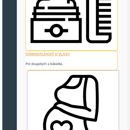
STAROSTLIVOSŤ O VLASY
Pre dospelých a bábätká.