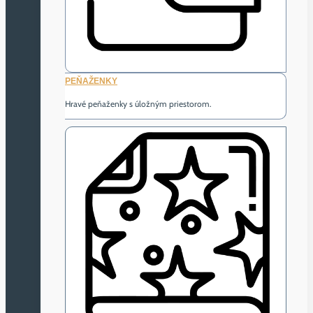
PEŇAŽENKY
Hravé peňaženky s úložným priestorom.