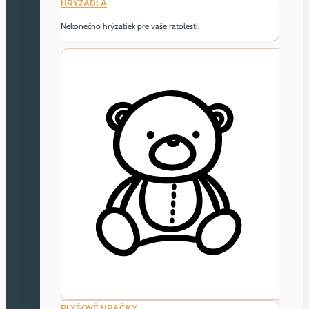
HRYZADLÁ
Nekonečno hrýzatiek pre vaše ratolesti.
PLYŠOVÉ HRAČKY