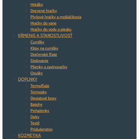
Hrkálky
Drevené hračky
Plyšové hračky a mojkáčikovia
Hračky do vane
Hračky do vody a piesku
KŔMENIE A STAROSTLIVOSŤ
Cumlíky
Klipy na cumlíky
Dojčenské fľaše
Stolovanie
Plienky a zavinovačky
Osušky
DOPLNKY
Termofľaše
Termosky
Desiatové boxy
Batohy
Peňaženky
Deky
Textil
Príslušenstvo
KOZMETIKA