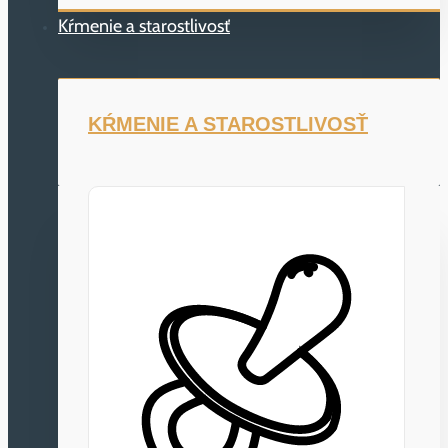
Kŕmenie a starostlivosť
KŔMENIE A STAROSTLIVOSŤ