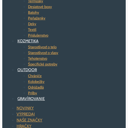
Termosky
Desiatové boxy
Batohy
Peňaženky
Deky
Textil
Príslušenstvo
KOZMETIKA
Starostlivosť o telo
Starostlivosť o vlasy
Tehotenstvo
Špecifické potreby
OUTDOOR
Chrániče
Kolobežky
Odrážadlá
Prilby
GRAVÍROVANIE
NOVINKY
VÝPREDAJ
NAŠE ZNAČKY
HRAČKY