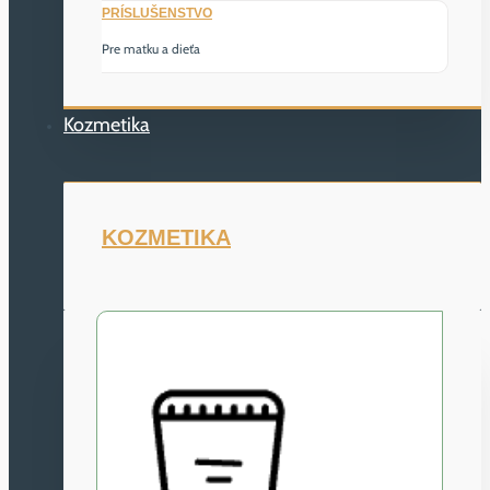
PRÍSLUŠENSTVO
Pre matku a dieťa
Kozmetika
KOZMETIKA