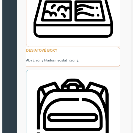
DESIATOVÉ BOXY
Aby žiadny hladoš neostal hladný.