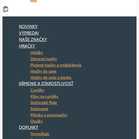
NOVINKY
VÝPREDAJ
NAŠE ZNAČKY
HRAČKY
Hrkálky
Drevené hračky
Plyšové hračky a mojkáčikovia
Hračky do vane
Hračky do vody a piesku
KŔMENIE A STAROSTLIVOSŤ
Cumlíky
Klipy na cumlíky
Dojčenské fľaše
Stolovanie
Plienky a zavinovačky
Osušky
DOPLNKY
Termofľaše