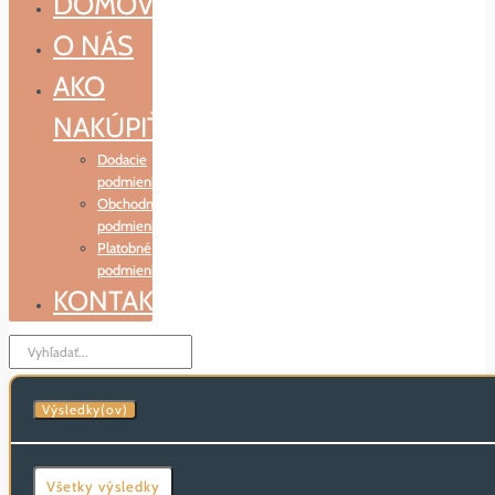
DOMOV
O NÁS
AKO
NAKÚPIŤ
Dodacie
podmienky
Obchodné
podmienky
Platobné
podmienky
KONTAKT
Search
...
Výsledky(ov)
Všetky výsledky