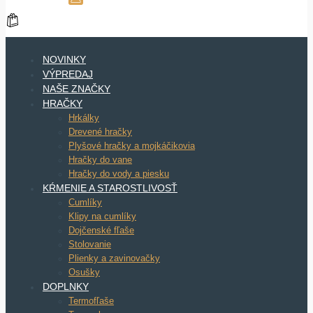
NOVINKY
VÝPREDAJ
NAŠE ZNAČKY
HRAČKY
Hrkálky
Drevené hračky
Plyšové hračky a mojkáčikovia
Hračky do vane
Hračky do vody a piesku
KŔMENIE A STAROSTLIVOSŤ
Cumlíky
Klipy na cumlíky
Dojčenské fľaše
Stolovanie
Plienky a zavinovačky
Osušky
DOPLNKY
Termofľaše