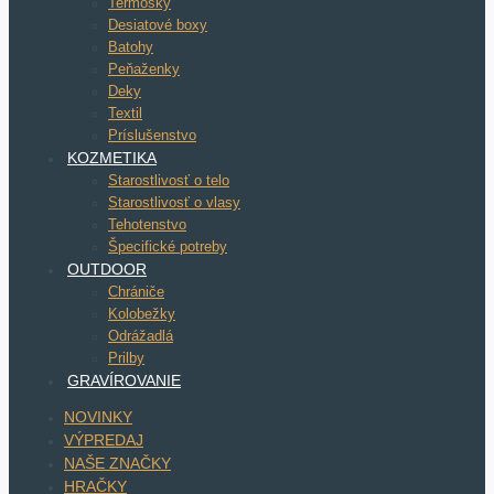
Termosky
Desiatové boxy
Batohy
Peňaženky
Deky
Textil
Príslušenstvo
KOZMETIKA
Starostlivosť o telo
Starostlivosť o vlasy
Tehotenstvo
Špecifické potreby
OUTDOOR
Chrániče
Kolobežky
Odrážadlá
Prilby
GRAVÍROVANIE
NOVINKY
VÝPREDAJ
NAŠE ZNAČKY
HRAČKY