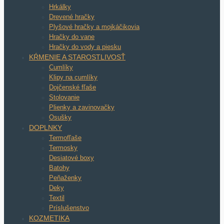
Hrkálky
Drevené hračky
Plyšové hračky a mojkáčikovia
Hračky do vane
Hračky do vody a piesku
KŔMENIE A STAROSTLIVOSŤ
Cumlíky
Klipy na cumlíky
Dojčenské fľaše
Stolovanie
Plienky a zavinovačky
Osušky
DOPLNKY
Termofľaše
Termosky
Desiatové boxy
Batohy
Peňaženky
Deky
Textil
Príslušenstvo
KOZMETIKA