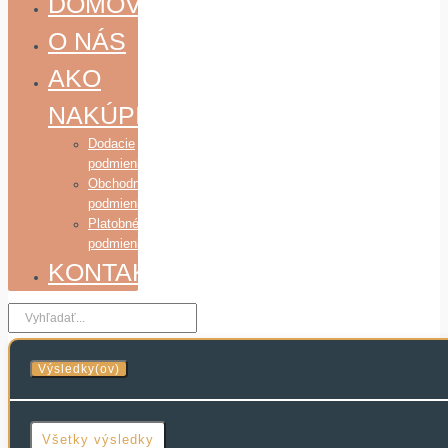
DOMOV
O NÁS
AKO
NAKÚPIŤ
Dodacie
podmienky
Obchodné
podmienky
Platobné
podmienky
KONTAKT
Search
...
Výsledky(ov)
Všetky výsledky