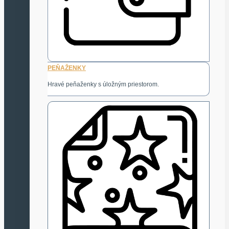
PEŇAŽENKY
Hravé peňaženky s úložným priestorom.