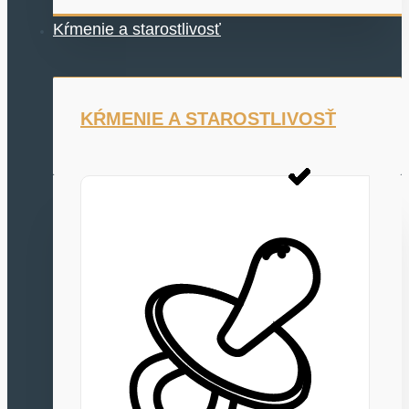
Kŕmenie a starostlivosť
KŔMENIE A STAROSTLIVOSŤ