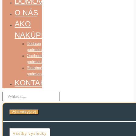
DOMOV
O NÁS
AKO
NAKÚPIŤ
Dodacie
podmienky
Obchodné
podmienky
Platobné
podmienky
KONTAKT
Search
...
Výsledky(ov)
Všetky výsledky