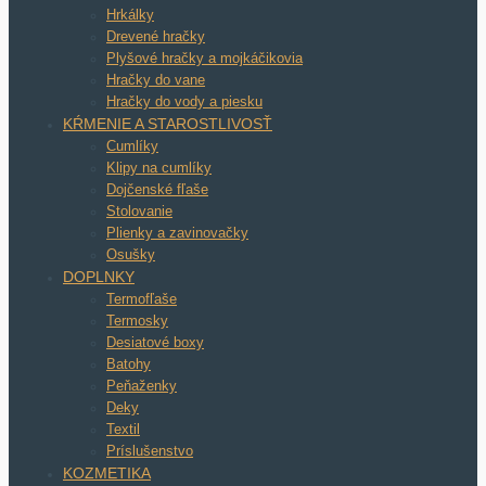
Hrkálky
Drevené hračky
Plyšové hračky a mojkáčikovia
Hračky do vane
Hračky do vody a piesku
KŔMENIE A STAROSTLIVOSŤ
Cumlíky
Klipy na cumlíky
Dojčenské fľaše
Stolovanie
Plienky a zavinovačky
Osušky
DOPLNKY
Termofľaše
Termosky
Desiatové boxy
Batohy
Peňaženky
Deky
Textil
Príslušenstvo
KOZMETIKA