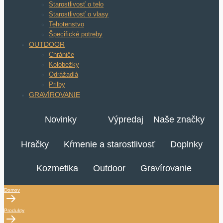
Starostlivosť o telo
Starostlivosť o vlasy
Tehotenstvo
Špecifické potreby
OUTDOOR
Chrániče
Kolobežky
Odrážadlá
Prilby
GRAVÍROVANIE
Novinky
Výpredaj
Naše značky
Hračky
Kŕmenie a starostlivosť
Doplnky
Kozmetika
Outdoor
Gravírovanie
Domov
Produkty