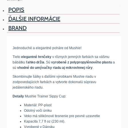
POPIS
ĎALŠIE INFORMÁCIE
BRAND
Jednoduché a elegantné poháre od Mushie!
Tieto
elegantné hrnčeky
v rôznych jemných farbách sa vášmu
bábätku
ľahko držia
. Sú
vyrobené z polypropylénového plastu
a
sú
vhodné do umývačky riadu aj mikrovlnnej rúry
.
Skombinujte šálky s ďalšími výrobkami Mushie riadu v
zodpovedajúcich farbách a vytvorte dokonalú súpravu
jedálenského riadu.
Detaily
Mushie Trainer Sippy Cup:
Materiál: PP-plast
Odolný voči úniku
Veko má silikónové tesnenie pre pevné uzavretie
Kapacita 7,7 fl oz (230 ml).
Vyrobené v Dánsku