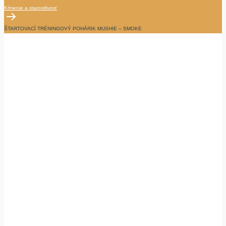
Kŕmenie a starostlivosť
ŠTARTOVACÍ TRÉNINGOVÝ POHÁRIK MUSHIE – SMOKE