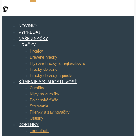
NOVINKY
VÝPREDAJ
NAŠE ZNAČKY
HRAČKY
Hrkálky
Drevené hračky
Plyšové hračky a mojkáčikovia
Hračky do vane
Hračky do vody a piesku
KŔMENIE A STAROSTLIVOSŤ
Cumlíky
Klipy na cumlíky
Dojčenské fľaše
Stolovanie
Plienky a zavinovačky
Osušky
DOPLNKY
Termofľaše