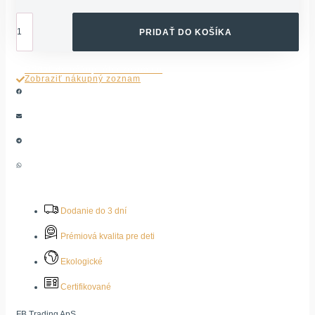
množstvo
ŠTARTOVACÍ
PRIDAŤ DO KOŠÍKA
TRÉNINGOVÝ
POHÁRIK
Pridať do nákupného zoznamu
MUSHIE
Zobraziť nákupný zoznam
-
SMOKE
Dodanie do 3 dní
Prémiová kvalita pre deti
Ekologické
Certifikované
FB Trading ApS