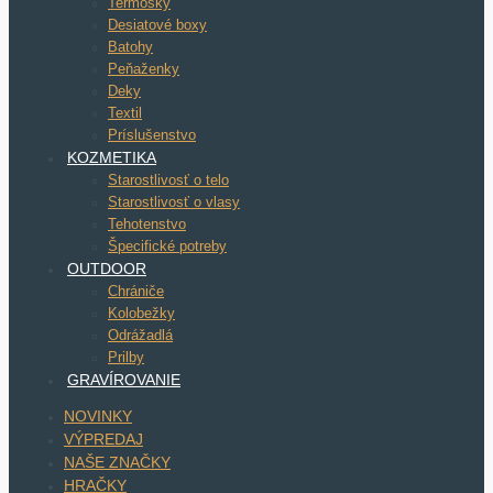
Termosky
Desiatové boxy
Batohy
Peňaženky
Deky
Textil
Príslušenstvo
KOZMETIKA
Starostlivosť o telo
Starostlivosť o vlasy
Tehotenstvo
Špecifické potreby
OUTDOOR
Chrániče
Kolobežky
Odrážadlá
Prilby
GRAVÍROVANIE
NOVINKY
VÝPREDAJ
NAŠE ZNAČKY
HRAČKY