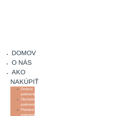
DOMOV
O NÁS
AKO
NAKÚPIŤ
Dodacie
podmienky
Obchodné
podmienky
Platobné
podmienky