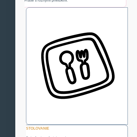
Fľaše s rôznymi prietokmi.
STOLOVANIE