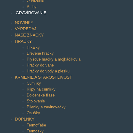
Odrážadlá
Prilby
GRAVÍROVANIE
NOVINKY
VÝPREDAJ
NAŠE ZNAČKY
HRAČKY
Hrkálky
Drevené hračky
Plyšové hračky a mojkáčikovia
Hračky do vane
Hračky do vody a piesku
KŔMENIE A STAROSTLIVOSŤ
Cumlíky
Klipy na cumlíky
Dojčenské fľaše
Stolovanie
Plienky a zavinovačky
Osušky
DOPLNKY
Termofľaše
Termosky