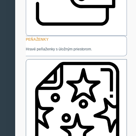
PEŇAŽENKY
Hravé peňaženky s úložným priestorom.