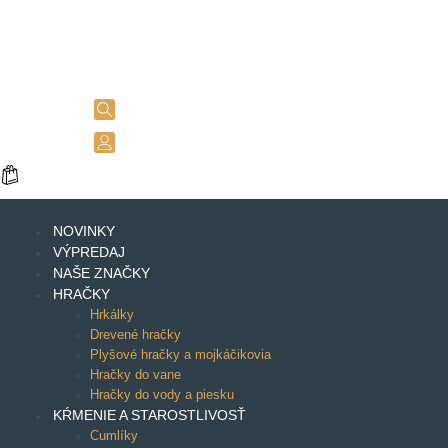
NOVINKY
VÝPREDAJ
NAŠE ZNAČKY
HRAČKY
Hrkálky
Drevené hračky
Plyšové hračky a mojkáčikovia
Hračky do vane
Hračky do vody a piesku
KŔMENIE A STAROSTLIVOSŤ
Cumlíky