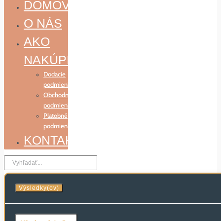
DOMOV
O NÁS
AKO
NAKÚPIŤ
Dodacie
podmienky
Obchodné
podmienky
Platobné
podmienky
KONTAKT
Search
...
Výsledky(ov)