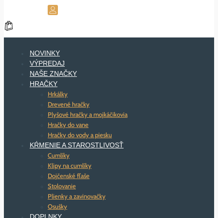
NOVINKY
VÝPREDAJ
NAŠE ZNAČKY
HRAČKY
Hrkálky
Drevené hračky
Plyšové hračky a mojkáčikovia
Hračky do vane
Hračky do vody a piesku
KŔMENIE A STAROSTLIVOSŤ
Cumlíky
Klipy na cumlíky
Dojčenské fľaše
Stolovanie
Plienky a zavinovačky
Osušky
DOPLNKY