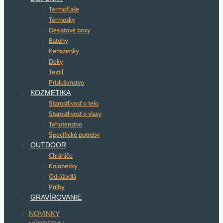
Termofľaše
Termosky
Desiatové boxy
Batohy
Peňaženky
Deky
Textil
Príslušenstvo
KOZMETIKA
Starostlivosť o telo
Starostlivosť o vlasy
Tehotenstvo
Špecifické potreby
OUTDOOR
Chrániče
Kolobežky
Odrážadlá
Prilby
GRAVÍROVANIE
NOVINKY