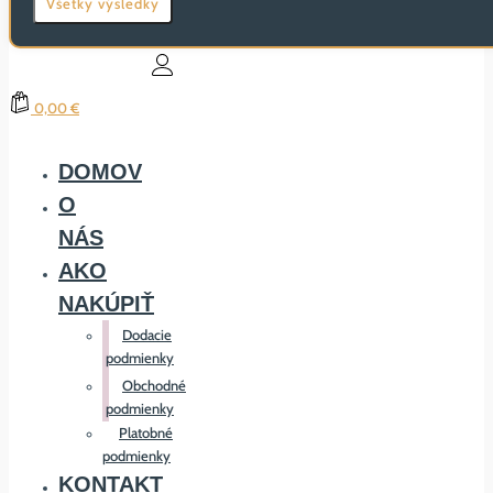
Všetky výsledky
0,00 €
DOMOV
O
NÁS
AKO
NAKÚPIŤ
Dodacie
podmienky
Obchodné
podmienky
Platobné
podmienky
KONTAKT