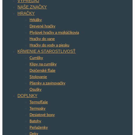
VÝPREDAJ
NAŠE ZNAČKY
HRAČKY
Hrkálky
Drevené hračky
Plyšové hračky a mojkáčikovia
Hračky do vane
Hračky do vody a piesku
KŔMENIE A STAROSTLIVOSŤ
Cumlíky
Klipy na cumlíky
Dojčenské fľaše
Stolovanie
Plienky a zavinovačky
Osušky
DOPLNKY
Termofľaše
Termosky
Desiatové boxy
Batohy
Peňaženky
Deky