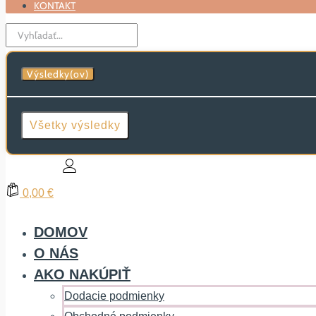
KONTAKT
Search
...
Výsledky(ov)
Všetky výsledky
0,00 €
DOMOV
O NÁS
AKO NAKÚPIŤ
Dodacie podmienky