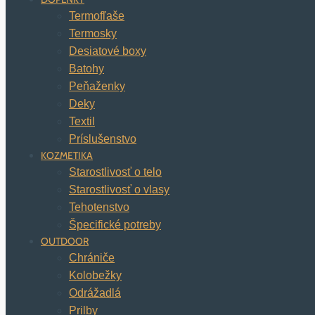
Termofľaše
Termosky
Desiatové boxy
Batohy
Peňaženky
Deky
Textil
Príslušenstvo
KOZMETIKA
Starostlivosť o telo
Starostlivosť o vlasy
Tehotenstvo
Špecifické potreby
OUTDOOR
Chrániče
Kolobežky
Odrážadlá
Prilby