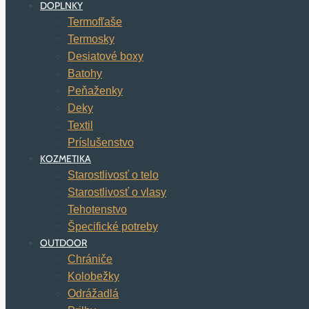
DOPLNKY
Termofľaše
Termosky
Desiatové boxy
Batohy
Peňaženky
Deky
Textil
Príslušenstvo
KOZMETIKA
Starostlivosť o telo
Starostlivosť o vlasy
Tehotenstvo
Špecifické potreby
OUTDOOR
Chrániče
Kolobežky
Odrážadlá