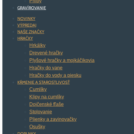
Prilby
GRAVÍROVANIE
NOVINKY
VÝPREDAJ
NAŠE ZNAČKY
HRAČKY
Hrkálky
Drevené hračky
Plyšové hračky a mojkáčikovia
Hračky do vane
Hračky do vody a piesku
KŔMENIE A STAROSTLIVOSŤ
Cumlíky
Klipy na cumlíky
Dojčenské fľaše
Stolovanie
Plienky a zavinovačky
Osušky
DOPLNKY