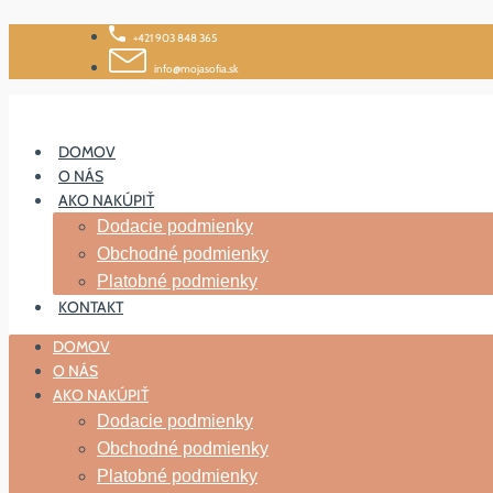
Skip
+421 903 848 365
to
content
info@mojasofia.sk
DOMOV
O NÁS
AKO NAKÚPIŤ
Dodacie podmienky
Obchodné podmienky
Platobné podmienky
KONTAKT
DOMOV
O NÁS
AKO NAKÚPIŤ
Dodacie podmienky
Obchodné podmienky
Platobné podmienky