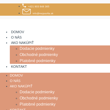
Skip
+421 903 848 365
to
content
info@mojasofia.sk
DOMOV
O NÁS
AKO NAKÚPIŤ
Dodacie podmienky
Obchodné podmienky
Platobné podmienky
KONTAKT
DOMOV
O NÁS
AKO NAKÚPIŤ
Dodacie podmienky
Obchodné podmienky
Platobné podmienky