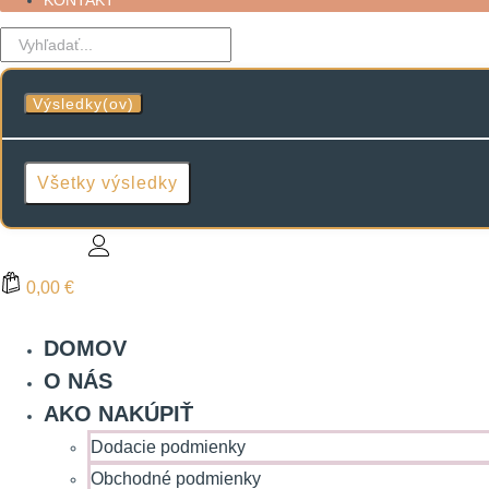
KONTAKT
Search
...
Výsledky(ov)
Všetky výsledky
0,00 €
DOMOV
O NÁS
AKO NAKÚPIŤ
Dodacie podmienky
Obchodné podmienky