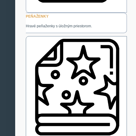
PEŇAŽENKY
Hravé peňaženky s úložným priestorom.