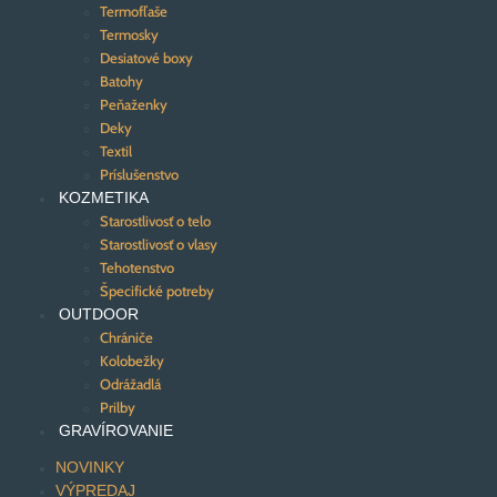
Termofľaše
Termosky
Desiatové boxy
Batohy
Peňaženky
Deky
Textil
Príslušenstvo
KOZMETIKA
Starostlivosť o telo
Starostlivosť o vlasy
Tehotenstvo
Špecifické potreby
OUTDOOR
Chrániče
Kolobežky
Odrážadlá
Prilby
GRAVÍROVANIE
NOVINKY
VÝPREDAJ