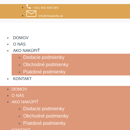
Skip
+421 903 848 365
to
content
info@mojasofia.sk
DOMOV
O NÁS
AKO NAKÚPIŤ
Dodacie podmienky
Obchodné podmienky
Platobné podmienky
KONTAKT
DOMOV
O NÁS
AKO NAKÚPIŤ
Dodacie podmienky
Obchodné podmienky
Platobné podmienky