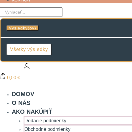
KONTAKT
Search
...
Výsledky(ov)
Všetky výsledky
0,00 €
DOMOV
O NÁS
AKO NAKÚPIŤ
Dodacie podmienky
Obchodné podmienky