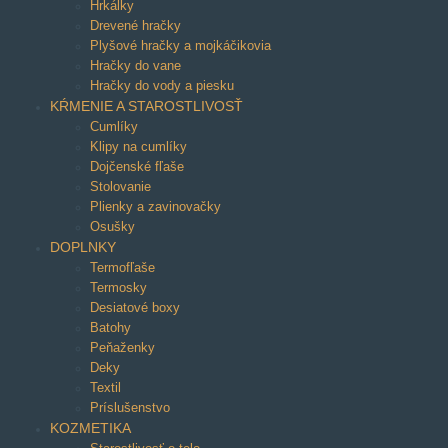
Hrkálky
Drevené hračky
Plyšové hračky a mojkáčikovia
Hračky do vane
Hračky do vody a piesku
KŔMENIE A STAROSTLIVOSŤ
Cumlíky
Klipy na cumlíky
Dojčenské fľaše
Stolovanie
Plienky a zavinovačky
Osušky
DOPLNKY
Termofľaše
Termosky
Desiatové boxy
Batohy
Peňaženky
Deky
Textil
Príslušenstvo
KOZMETIKA