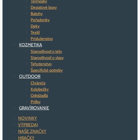
Termosky
Desiatové boxy
Batohy
Peňaženky
Deky
Textil
Príslušenstvo
KOZMETIKA
Starostlivosť o telo
Starostlivosť o vlasy
Tehotenstvo
Špecifické potreby
OUTDOOR
Chrániče
Kolobežky
Odrážadlá
Prilby
GRAVÍROVANIE
NOVINKY
VÝPREDAJ
NAŠE ZNAČKY
HRAČKY