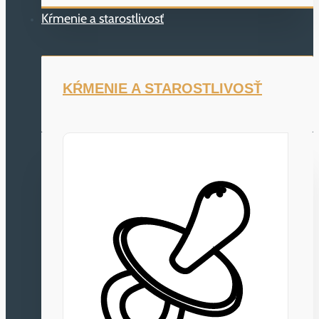
Kŕmenie a starostlivosť
KŔMENIE A STAROSTLIVOSŤ