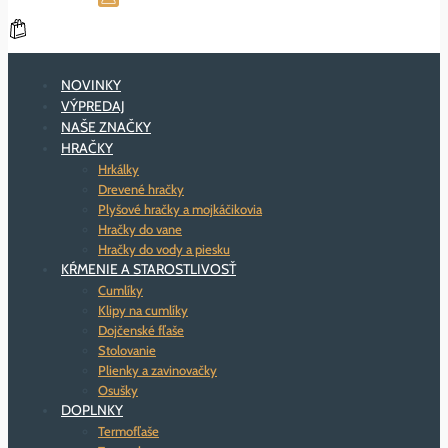
NOVINKY
VÝPREDAJ
NAŠE ZNAČKY
HRAČKY
Hrkálky
Drevené hračky
Plyšové hračky a mojkáčikovia
Hračky do vane
Hračky do vody a piesku
KŔMENIE A STAROSTLIVOSŤ
Cumlíky
Klipy na cumlíky
Dojčenské fľaše
Stolovanie
Plienky a zavinovačky
Osušky
DOPLNKY
Termofľaše