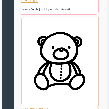
HRYZADLÁ
Nekonečno hrýzatiek pre vaše ratolesti.
PLYŠOVÉ HRAČKY