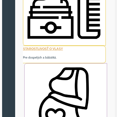
STAROSTLIVOSŤ O VLASY
Pre dospelých a bábätká.