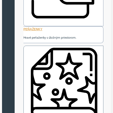
PEŇAŽENKY
Hravé peňaženky s úložným priestorom.