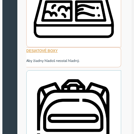
DESIATOVÉ BOXY
Aby žiadny hladoš neostal hladný.