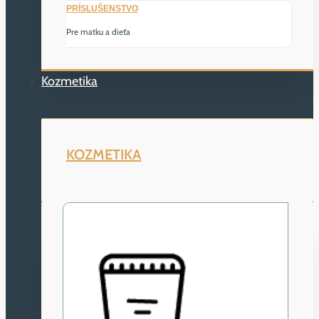
PRÍSLUŠENSTVO
Pre matku a dieťa
Kozmetika
KOZMETIKA