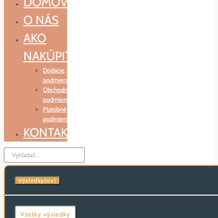
DOMOV
O NÁS
AKO
NAKÚPIŤ
Dodacie
podmienky
Obchodné
podmienky
Platobné
podmienky
KONTAKT
Search
...
Výsledky(ov)
Všetky výsledky