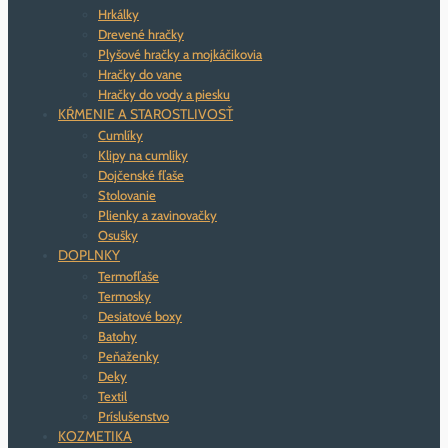
Hrkálky
Drevené hračky
Plyšové hračky a mojkáčikovia
Hračky do vane
Hračky do vody a piesku
KŔMENIE A STAROSTLIVOSŤ
Cumlíky
Klipy na cumlíky
Dojčenské fľaše
Stolovanie
Plienky a zavinovačky
Osušky
DOPLNKY
Termofľaše
Termosky
Desiatové boxy
Batohy
Peňaženky
Deky
Textil
Príslušenstvo
KOZMETIKA