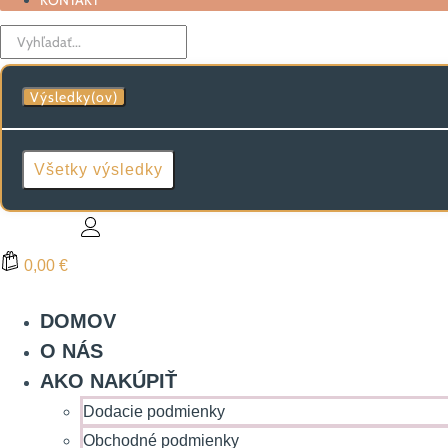
KONTAKT
Search
...
Výsledky(ov)
Všetky výsledky
0,00 €
DOMOV
O NÁS
AKO NAKÚPIŤ
Dodacie podmienky
Obchodné podmienky