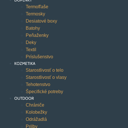
DOPLNKY
Termofľaše
Termosky
Desiatové boxy
Batohy
Peňaženky
Deky
Textil
Príslušenstvo
KOZMETIKA
Starostlivosť o telo
Starostlivosť o vlasy
Tehotenstvo
Špecifické potreby
OUTDOOR
Chrániče
Kolobežky
Odrážadlá
Prilby