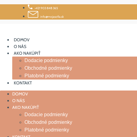
Skip
+421 903 848 365
to
content
info@mojasofia.sk
DOMOV
O NÁS
AKO NAKÚPIŤ
Dodacie podmienky
Obchodné podmienky
Platobné podmienky
KONTAKT
DOMOV
O NÁS
AKO NAKÚPIŤ
Dodacie podmienky
Obchodné podmienky
Platobné podmienky