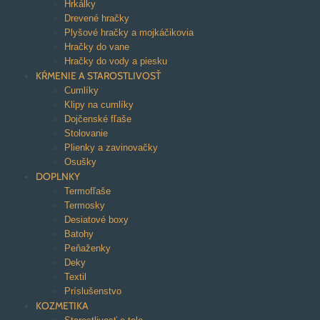
Hrkálky
Drevené hračky
Plyšové hračky a mojkáčikovia
Hračky do vane
Hračky do vody a piesku
KŔMENIE A STAROSTLIVOSŤ
Cumlíky
Klipy na cumlíky
Dojčenské fľaše
Stolovanie
Plienky a zavinovačky
Osušky
DOPLNKY
Termofľaše
Termosky
Desiatové boxy
Batohy
Peňaženky
Deky
Textil
Príslušenstvo
KOZMETIKA