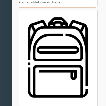
Aby žiadny hladoš neostal hladný.