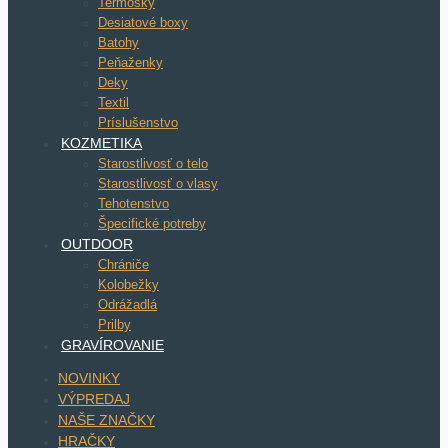
Termosky
Desiatové boxy
Batohy
Peňaženky
Deky
Textil
Príslušenstvo
KOZMETIKA
Starostlivosť o telo
Starostlivosť o vlasy
Tehotenstvo
Špecifické potreby
OUTDOOR
Chrániče
Kolobežky
Odrážadlá
Prilby
GRAVÍROVANIE
NOVINKY
VÝPREDAJ
NAŠE ZNAČKY
HRAČKY