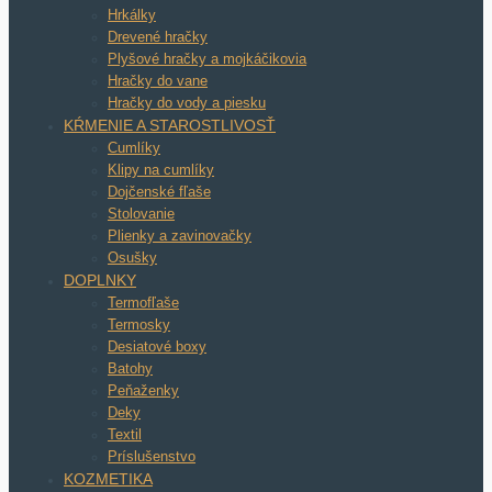
Hrkálky
Drevené hračky
Plyšové hračky a mojkáčikovia
Hračky do vane
Hračky do vody a piesku
KŔMENIE A STAROSTLIVOSŤ
Cumlíky
Klipy na cumlíky
Dojčenské fľaše
Stolovanie
Plienky a zavinovačky
Osušky
DOPLNKY
Termofľaše
Termosky
Desiatové boxy
Batohy
Peňaženky
Deky
Textil
Príslušenstvo
KOZMETIKA