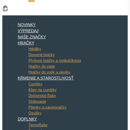
NOVINKY
VÝPREDAJ
NAŠE ZNAČKY
HRAČKY
Hrkálky
Drevené hračky
Plyšové hračky a mojkáčikovia
Hračky do vane
Hračky do vody a piesku
KŔMENIE A STAROSTLIVOSŤ
Cumlíky
Klipy na cumlíky
Dojčenské fľaše
Stolovanie
Plienky a zavinovačky
Osušky
DOPLNKY
Termofľaše