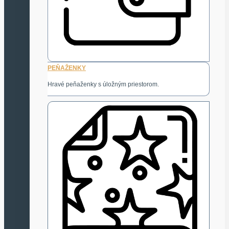
PEŇAŽENKY
Hravé peňaženky s úložným priestorom.