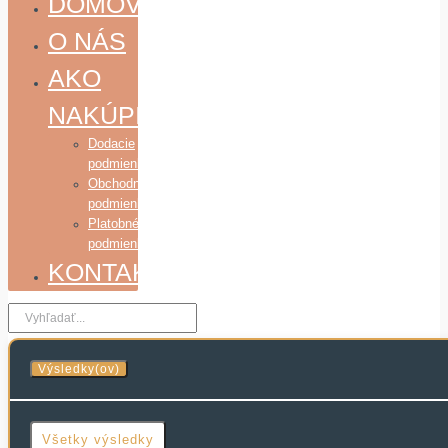
DOMOV
O NÁS
AKO
NAKÚPIŤ
Dodacie
podmienky
Obchodné
podmienky
Platobné
podmienky
KONTAKT
Search
...
Výsledky(ov)
Všetky výsledky