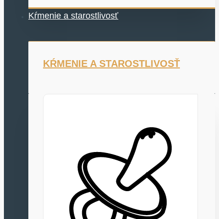
Kŕmenie a starostlivosť
KŔMENIE A STAROSTLIVOSŤ