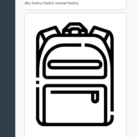
Aby žiadny hladoš neostal hladný.