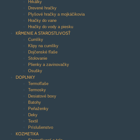
Hrkálky
Drevené hračky
Plyšové hračky a mojkáčikovia
Hračky do vane
Hračky do vody a piesku
KŔMENIE A STAROSTLIVOSŤ
Cumlíky
Klipy na cumlíky
Dojčenské fľaše
Stolovanie
Plienky a zavinovačky
Osušky
DOPLNKY
Termofľaše
Termosky
Desiatové boxy
Batohy
Peňaženky
Deky
Textil
Príslušenstvo
KOZMETIKA