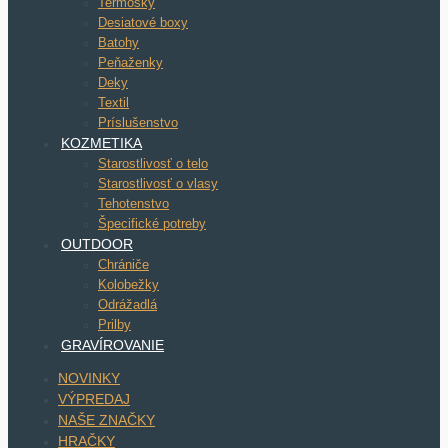
Termosky
Desiatové boxy
Batohy
Peňaženky
Deky
Textil
Príslušenstvo
KOZMETIKA
Starostlivosť o telo
Starostlivosť o vlasy
Tehotenstvo
Špecifické potreby
OUTDOOR
Chrániče
Kolobežky
Odrážadlá
Prilby
GRAVÍROVANIE
NOVINKY
VÝPREDAJ
NAŠE ZNAČKY
HRAČKY