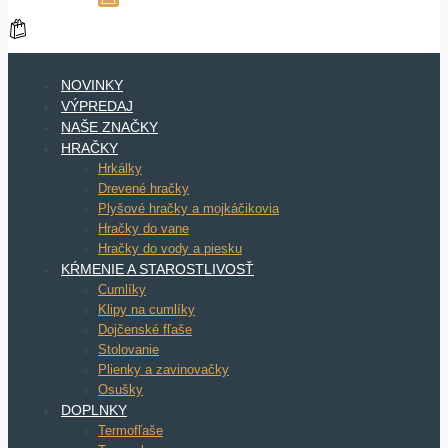
NOVINKY
VÝPREDAJ
NAŠE ZNAČKY
HRAČKY
Hrkálky
Drevené hračky
Plyšové hračky a mojkáčikovia
Hračky do vane
Hračky do vody a piesku
KŔMENIE A STAROSTLIVOSŤ
Cumlíky
Klipy na cumlíky
Dojčenské fľaše
Stolovanie
Plienky a zavinovačky
Osušky
DOPLNKY
Termofľaše