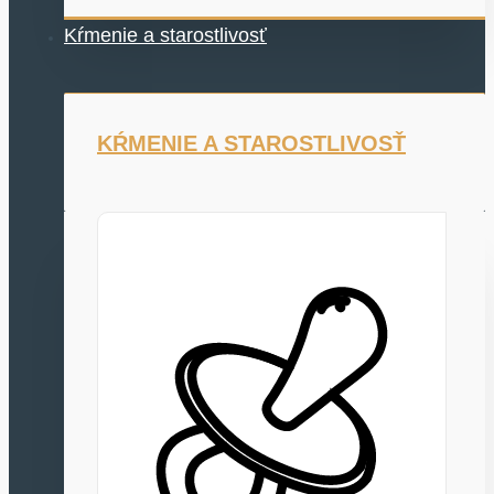
Kŕmenie a starostlivosť
KŔMENIE A STAROSTLIVOSŤ