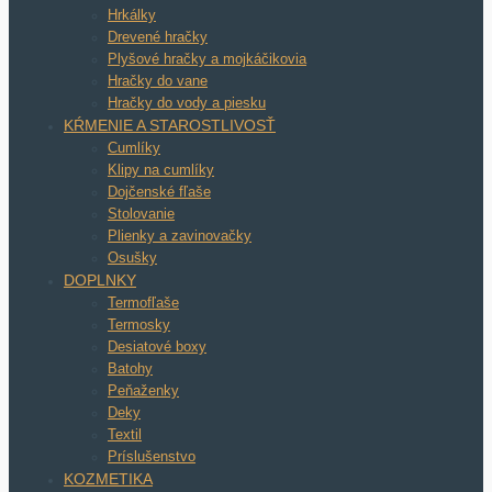
Hrkálky
Drevené hračky
Plyšové hračky a mojkáčikovia
Hračky do vane
Hračky do vody a piesku
KŔMENIE A STAROSTLIVOSŤ
Cumlíky
Klipy na cumlíky
Dojčenské fľaše
Stolovanie
Plienky a zavinovačky
Osušky
DOPLNKY
Termofľaše
Termosky
Desiatové boxy
Batohy
Peňaženky
Deky
Textil
Príslušenstvo
KOZMETIKA