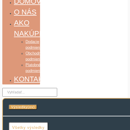
DOMOV
O NÁS
AKO
NAKÚPIŤ
Dodacie
podmienky
Obchodné
podmienky
Platobné
podmienky
KONTAKT
Search
...
Výsledky(ov)
Všetky výsledky