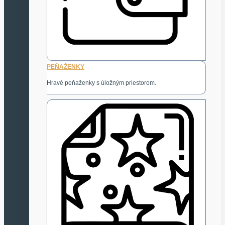
PEŇAŽENKY
Hravé peňaženky s úložným priestorom.