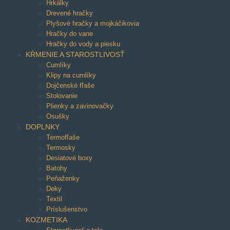
Hrkálky
Drevené hračky
Plyšové hračky a mojkáčikovia
Hračky do vane
Hračky do vody a piesku
KŔMENIE A STAROSTLIVOSŤ
Cumlíky
Klipy na cumlíky
Dojčenské fľaše
Stolovanie
Plienky a zavinovačky
Osušky
DOPLNKY
Termofľaše
Termosky
Desiatové boxy
Batohy
Peňaženky
Deky
Textil
Príslušenstvo
KOZMETIKA