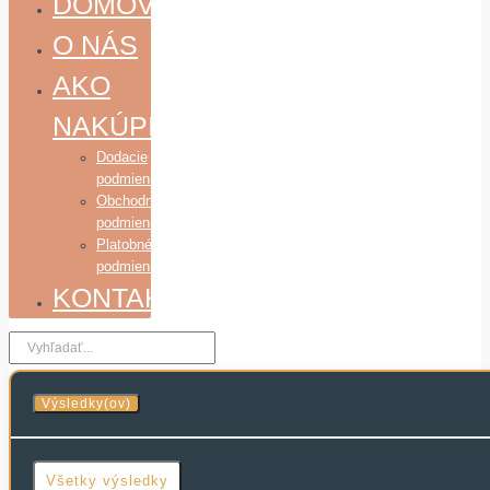
DOMOV
O NÁS
AKO
NAKÚPIŤ
Dodacie
podmienky
Obchodné
podmienky
Platobné
podmienky
KONTAKT
Search
...
Výsledky(ov)
Všetky výsledky