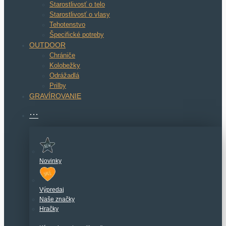
Starostlivosť o telo
Starostlivosť o vlasy
Tehotenstvo
Špecifické potreby
OUTDOOR
Chrániče
Kolobežky
Odrážadlá
Prilby
GRAVÍROVANIE
···
Novinky
Výpredaj
Naše značky
Hračky