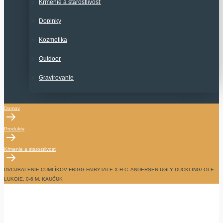
Kŕmenie a starostlivosť
Doplnky
Kozmetika
Outdoor
Gravírovanie
Domov
Produkty
Kŕmenie a starostlivosť
DVOJBALENIE CUMLÍKOV FRIGG FAIRYTALE X H.C. ANDERSEN UGLY DUCKLING/ OLE
LUKOIE, 0-6 M, KAUČUK