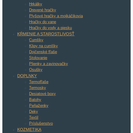
Hrkálky
Drevené hračky
Plyšové hračky a mojkáčikovia
Hračky do vane
Hračky do vody a piesku
KŔMENIE A STAROSTLIVOSŤ
Cumlíky
Klipy na cumlíky
Dojčenské fľaše
Stolovanie
Plienky a zavinovačky
Osušky
DOPLNKY
Termofľaše
Termosky
Desiatové boxy
Batohy
Peňaženky
Deky
Textil
Príslušenstvo
KOZMETIKA