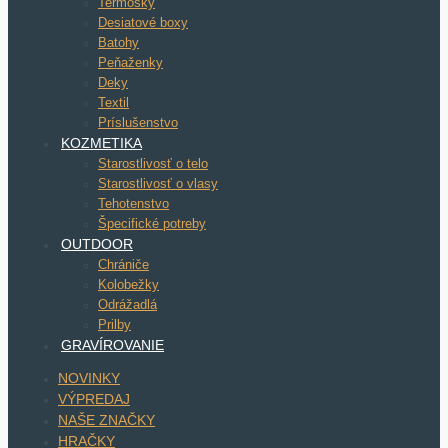
Termosky
Desiatové boxy
Batohy
Peňaženky
Deky
Textil
Príslušenstvo
KOZMETIKA
Starostlivosť o telo
Starostlivosť o vlasy
Tehotenstvo
Špecifické potreby
OUTDOOR
Chrániče
Kolobežky
Odrážadlá
Prilby
GRAVÍROVANIE
NOVINKY
VÝPREDAJ
NAŠE ZNAČKY
HRAČKY