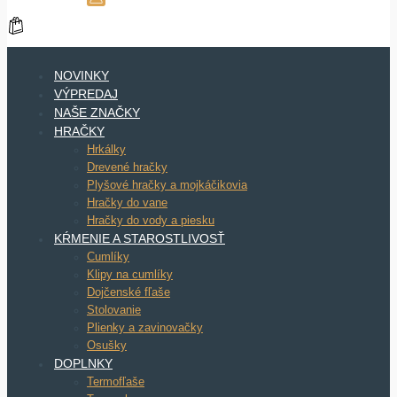
NOVINKY
VÝPREDAJ
NAŠE ZNAČKY
HRAČKY
Hrkálky
Drevené hračky
Plyšové hračky a mojkáčikovia
Hračky do vane
Hračky do vody a piesku
KŔMENIE A STAROSTLIVOSŤ
Cumlíky
Klipy na cumlíky
Dojčenské fľaše
Stolovanie
Plienky a zavinovačky
Osušky
DOPLNKY
Termofľaše