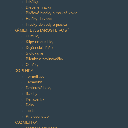
Hrkálky
Drevené hračky
Plyšové hračky a mojkáčikovia
Hračky do vane
Hračky do vody a piesku
KŔMENIE A STAROSTLIVOSŤ
Cumlíky
Klipy na cumlíky
Dojčenské fľaše
Stolovanie
Plienky a zavinovačky
Osušky
DOPLNKY
Termofľaše
Termosky
Desiatové boxy
Batohy
Peňaženky
Deky
Textil
Príslušenstvo
KOZMETIKA