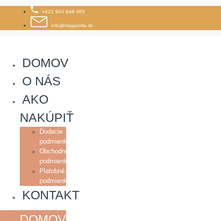
Skip
+421 903 848 365
to
content
info@mojasofia.sk
DOMOV
O NÁS
AKO
NAKÚPIŤ
Dodacie
podmienky
Obchodné
podmienky
Platobné
podmienky
KONTAKT
DOMOV