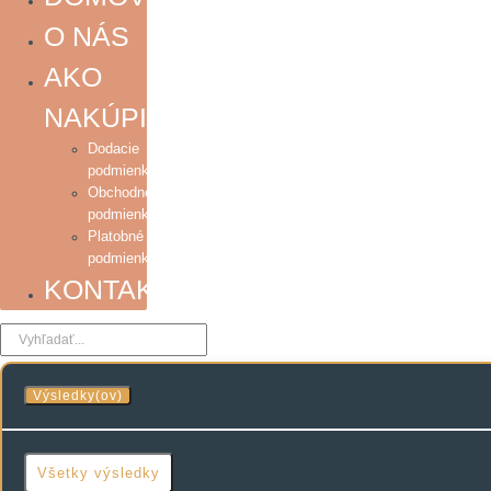
O NÁS
AKO
NAKÚPIŤ
Dodacie
podmienky
Obchodné
podmienky
Platobné
podmienky
KONTAKT
Search
...
Výsledky(ov)
Všetky výsledky