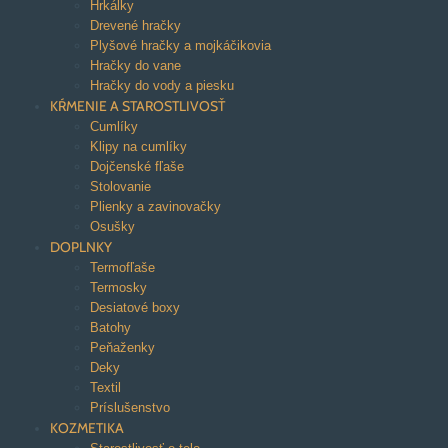
Hrkálky
Drevené hračky
Plyšové hračky a mojkáčikovia
Hračky do vane
Hračky do vody a piesku
KŔMENIE A STAROSTLIVOSŤ
Cumlíky
Klipy na cumlíky
Dojčenské fľaše
Stolovanie
Plienky a zavinovačky
Osušky
DOPLNKY
Termofľaše
Termosky
Desiatové boxy
Batohy
Peňaženky
Deky
Textil
Príslušenstvo
KOZMETIKA