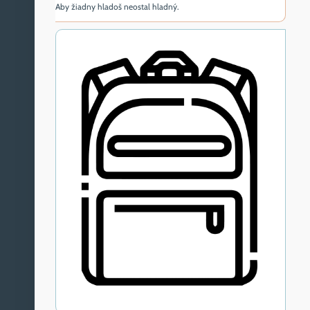
Aby žiadny hladoš neostal hladný.