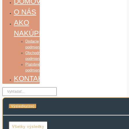
DOMOV
O NÁS
AKO
NAKÚPIŤ
Dodacie
podmienky
Obchodné
podmienky
Platobné
podmienky
KONTAKT
Search
...
Výsledky(ov)
Všetky výsledky