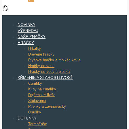
NOVINKY
VÝPREDAJ
NAŠE ZNAČKY
HRAČKY
Hrkálky
Drevené hračky
Plyšové hračky a mojkáčikovia
Hračky do vane
Hračky do vody a piesku
KŔMENIE A STAROSTLIVOSŤ
Cumlíky
Klipy na cumlíky
Dojčenské fľaše
Stolovanie
Plienky a zavinovačky
Osušky
DOPLNKY
Termofľaše