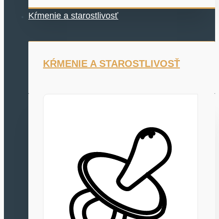
Kŕmenie a starostlivosť
KŔMENIE A STAROSTLIVOSŤ