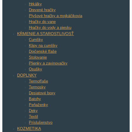
Hrkálky
Drevené hračky
Plyšové hračky a mojkáčikovia
Hračky do vane
Hračky do vody a piesku
KŔMENIE A STAROSTLIVOSŤ
Cumlíky
Klipy na cumlíky
Dojčenské fľaše
Stolovanie
Plienky a zavinovačky
Osušky
DOPLNKY
Termofľaše
Termosky
Desiatové boxy
Batohy
Peňaženky
Deky
Textil
Príslušenstvo
KOZMETIKA