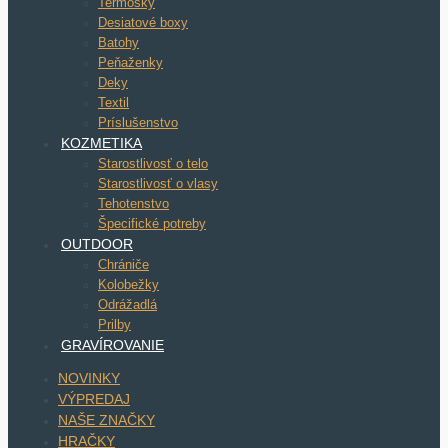
Termosky
Desiatové boxy
Batohy
Peňaženky
Deky
Textil
Príslušenstvo
KOZMETIKA
Starostlivosť o telo
Starostlivosť o vlasy
Tehotenstvo
Špecifické potreby
OUTDOOR
Chrániče
Kolobežky
Odrážadlá
Prilby
GRAVÍROVANIE
NOVINKY
VÝPREDAJ
NAŠE ZNAČKY
HRAČKY