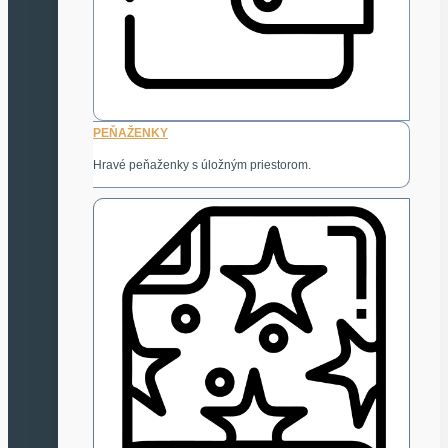
PEŇAŽENKY
Hravé peňaženky s úložným priestorom.