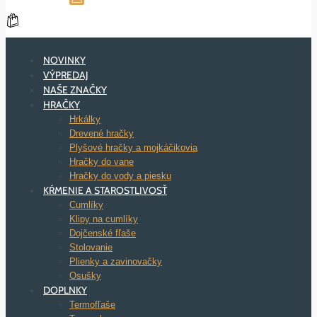
NOVINKY
VÝPREDAJ
NAŠE ZNAČKY
HRAČKY
Hrkálky
Drevené hračky
Plyšové hračky a mojkáčikovia
Hračky do vane
Hračky do vody a piesku
KŔMENIE A STAROSTLIVOSŤ
Cumlíky
Klipy na cumlíky
Dojčenské fľaše
Stolovanie
Plienky a zavinovačky
Osušky
DOPLNKY
Termofľaše