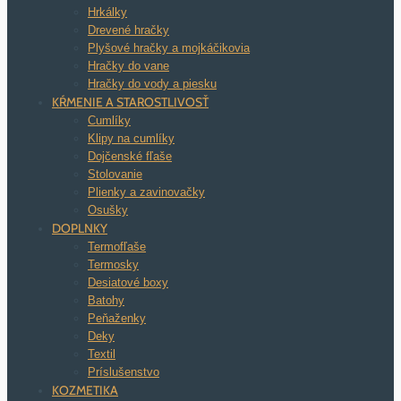
Hrkálky
Drevené hračky
Plyšové hračky a mojkáčikovia
Hračky do vane
Hračky do vody a piesku
KŔMENIE A STAROSTLIVOSŤ
Cumlíky
Klipy na cumlíky
Dojčenské fľaše
Stolovanie
Plienky a zavinovačky
Osušky
DOPLNKY
Termofľaše
Termosky
Desiatové boxy
Batohy
Peňaženky
Deky
Textil
Príslušenstvo
KOZMETIKA