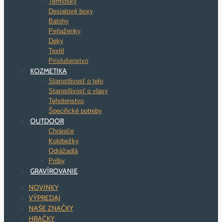
Termosky
Desiatové boxy
Batohy
Peňaženky
Deky
Textil
Príslušenstvo
KOZMETIKA
Starostlivosť o telo
Starostlivosť o vlasy
Tehotenstvo
Špecifické potreby
OUTDOOR
Chrániče
Kolobežky
Odrážadlá
Prilby
GRAVÍROVANIE
NOVINKY
VÝPREDAJ
NAŠE ZNAČKY
HRAČKY