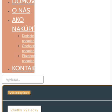
DOMOV
O NÁS
AKO
NAKÚPIŤ
Dodacie
podmienky
Obchodné
podmienky
Platobné
podmienky
KONTAKT
Search
...
Výsledky(ov)
Všetky výsledky