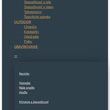
Starostlivosť o telo
Starostlivosť o vlasy
Tehotenstvo
Špecifické potreby
OUTDOOR
Chrániče
Kolobežky
Odrážadlá
Prilby
GRAVÍROVANIE
···
Novinky
Výpredaj
Naše značky
Hračky
Kŕmenie a starostlivosť