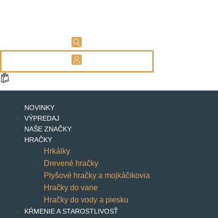
NOVINKY
VÝPREDAJ
NAŠE ZNAČKY
HRAČKY
Hrkálky
Drevené hračky
Plyšové hračky a mojkáčikovia
Hračky do vane
Hračky do vody a piesku
KŔMENIE A STAROSTLIVOSŤ