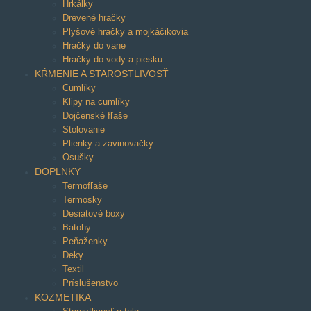
Hrkálky
Drevené hračky
Plyšové hračky a mojkáčikovia
Hračky do vane
Hračky do vody a piesku
KŔMENIE A STAROSTLIVOSŤ
Cumlíky
Klipy na cumlíky
Dojčenské fľaše
Stolovanie
Plienky a zavinovačky
Osušky
DOPLNKY
Termofľaše
Termosky
Desiatové boxy
Batohy
Peňaženky
Deky
Textil
Príslušenstvo
KOZMETIKA