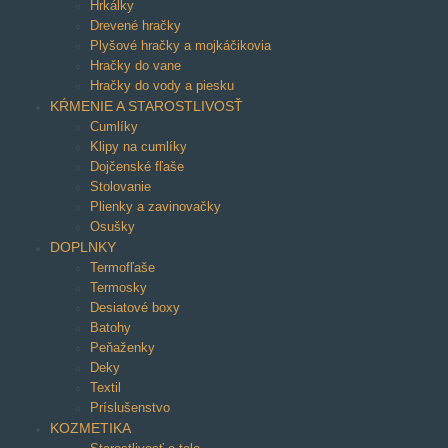
Hrkálky
Drevené hračky
Plyšové hračky a mojkáčikovia
Hračky do vane
Hračky do vody a piesku
KŔMENIE A STAROSTLIVOSŤ
Cumlíky
Klipy na cumlíky
Dojčenské fľaše
Stolovanie
Plienky a zavinovačky
Osušky
DOPLNKY
Termofľaše
Termosky
Desiatové boxy
Batohy
Peňaženky
Deky
Textil
Príslušenstvo
KOZMETIKA