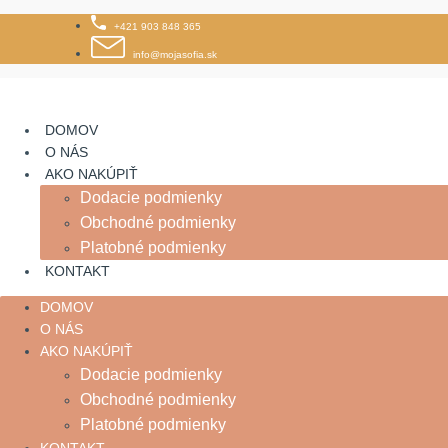
Skip
+421 903 848 365
to
content
info@mojasofia.sk
DOMOV
O NÁS
AKO NAKÚPIŤ
Dodacie podmienky
Obchodné podmienky
Platobné podmienky
KONTAKT
DOMOV
O NÁS
AKO NAKÚPIŤ
Dodacie podmienky
Obchodné podmienky
Platobné podmienky