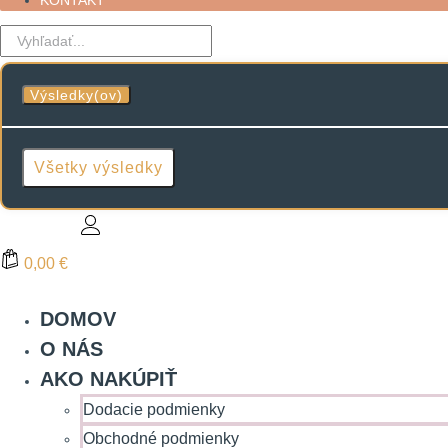
KONTAKT
Search
...
Výsledky(ov)
Všetky výsledky
0,00 €
DOMOV
O NÁS
AKO NAKÚPIŤ
Dodacie podmienky
Obchodné podmienky