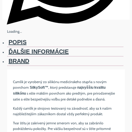
Loading...
POPIS
ĎALŠIE INFORMÁCIE
BRAND
Cumlík je vyrobený zo silikónu medicínskeho stupňa s novým
povrchom
, ktorý predstavuje
SilkySoft™
najvyššiu kvalitu
s ešte mäkším povrchom ako predtým, pre prirodzenejšie
silikónu
satie a ešte bezpečnejšiu voľbu pre detské podnebie a ďasná.
Každý cumlík je strojovo testovaný na závadnosť, aby sa k našim
najdôležitejším zákazníkom dostal vždy perfektný produkt.
Tvar štítu je zakrivený jemne smerom von, aby sa zabránilo
podráždeniu pokožky. Pre väčšiu bezpečnosť sú v štíte prítomné