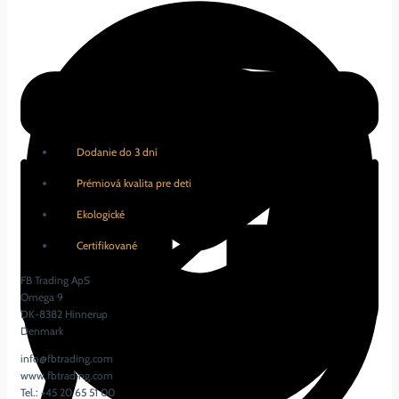
Dodanie do 3 dní
Prémiová kvalita pre deti
Ekologické
Certifikované
FB Trading ApS
Omega 9
DK-8382 Hinnerup
Denmark
info@fbtrading.com
www.fbtrading.com
Tel.: +45 20 65 51 00