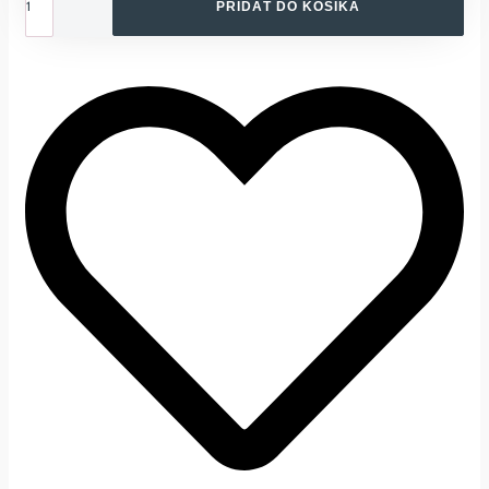
DVOJBALENIE
PRIDAŤ DO KOŠÍKA
CUMLÍKOV
FRIGG
DAISY
BLUSH/
DUSTY
ROSE,
+6M,
SILIKÓN