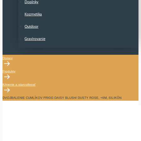
Doplnky
Kozmetika
Outdoor
Gravírovanie
Domov
Produkty
Kŕmenie a starostlivosť
DVOJBALENIE CUMLÍKOV FRIGG DAISY BLUSH/ DUSTY ROSE, +6M, SILIKÓN