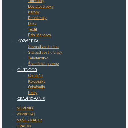
Termosky
Desiatové boxy
Batohy
Peňaženky
Deky
Textil
Príslušenstvo
KOZMETIKA
Starostlivosť o telo
Starostlivosť o vlasy
Tehotenstvo
Špecifické potreby
OUTDOOR
Chrániče
Kolobežky
Odrážadlá
Prilby
GRAVÍROVANIE
NOVINKY
VÝPREDAJ
NAŠE ZNAČKY
HRAČKY