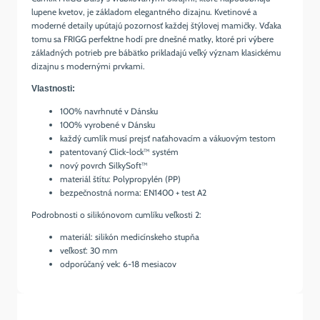
lupene kvetov, je základom elegantného dizajnu. Kvetinové a
moderné detaily upútajú pozornosť každej štýlovej mamičky. Vďaka
tomu sa FRIGG perfektne hodí pre dnešné matky, ktoré pri výbere
základných potrieb pre bábätko prikladajú veľký význam klasickému
dizajnu s modernými prvkami.
Vlastnosti:
100% navrhnuté v Dánsku
100% vyrobené v Dánsku
každý cumlík musí prejsť naťahovacím a vákuovým testom
patentovaný Click-lock™ systém
nový povrch SilkySoft™
materiál štítu: Polypropylén (PP)
bezpečnostná norma: EN1400 + test A2
Podrobnosti o silikónovom cumlíku veľkosti 2:
materiál: silikón medicínskeho stupňa
veľkosť: 30 mm
odporúčaný vek: 6-18 mesiacov