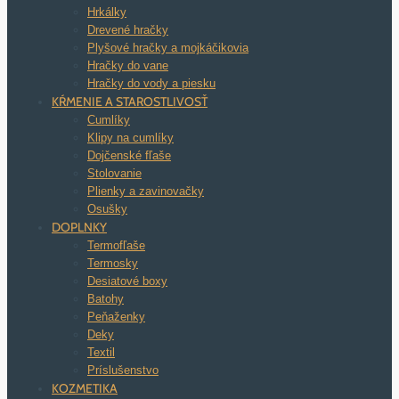
Hrkálky
Drevené hračky
Plyšové hračky a mojkáčikovia
Hračky do vane
Hračky do vody a piesku
KŔMENIE A STAROSTLIVOSŤ
Cumlíky
Klipy na cumlíky
Dojčenské fľaše
Stolovanie
Plienky a zavinovačky
Osušky
DOPLNKY
Termofľaše
Termosky
Desiatové boxy
Batohy
Peňaženky
Deky
Textil
Príslušenstvo
KOZMETIKA