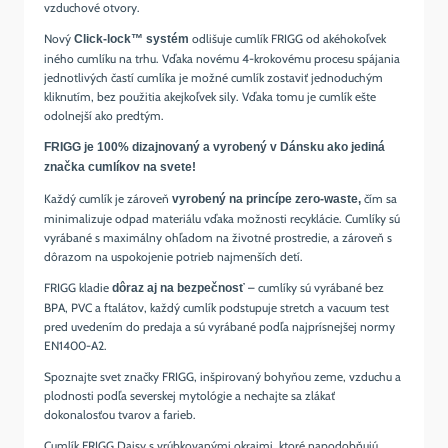
vzduchové otvory.
Nový
odlišuje cumlík FRIGG od akéhokoľvek
Click-lock™ systém
iného cumlíku na trhu. Vďaka novému 4-krokovému procesu spájania
jednotlivých častí cumlíka je možné cumlík zostaviť jednoduchým
kliknutím, bez použitia akejkoľvek sily. Vďaka tomu je cumlík ešte
odolnejší ako predtým.
FRIGG je 100% dizajnovaný a vyrobený v Dánsku ako jediná
značka cumlíkov na svete!
Každý cumlík je zároveň
čím sa
vyrobený na princípe zero-waste,
minimalizuje odpad materiálu vďaka možnosti recyklácie. Cumlíky sú
vyrábané s maximálny ohľadom na životné prostredie, a zároveň s
dôrazom na uspokojenie potrieb najmenších detí.
FRIGG kladie
– cumlíky sú vyrábané bez
dôraz aj na bezpečnosť
BPA, PVC a ftalátov, každý cumlík podstupuje stretch a vacuum test
pred uvedením do predaja a sú vyrábané podľa najprísnejšej normy
EN1400-A2.
Spoznajte svet značky FRIGG, inšpirovaný bohyňou zeme, vzduchu a
plodnosti podľa severskej mytológie a nechajte sa zlákať
dokonalosťou tvarov a farieb.
Cumlík FRIGG Daisy s vrúbkovanými okrajmi, ktoré napodobňujú