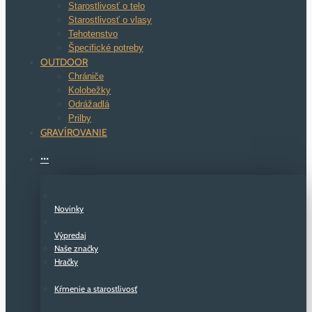
Starostlivosť o telo
Starostlivosť o vlasy
Tehotenstvo
Špecifické potreby
OUTDOOR
Chrániče
Kolobežky
Odrážadlá
Prilby
GRAVÍROVANIE
···
Novinky
Výpredaj
Naše značky
Hračky
Kŕmenie a starostlivosť