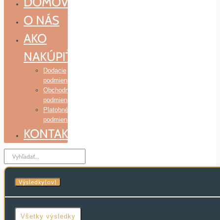
DOMOV
O NÁS
AKO
NAKÚPIŤ
Dodacie
podmienky
Obchodné
podmienky
Platobné
podmienky
KONTAKT
Search
...
Výsledky(ov)
Všetky výsledky