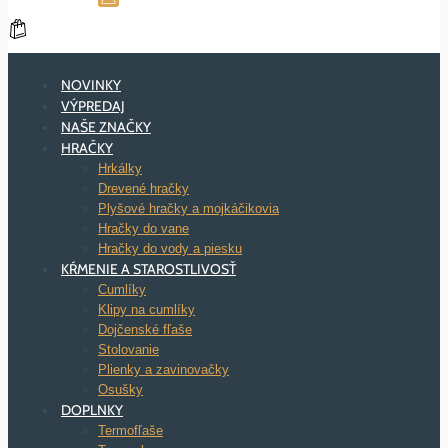
NOVINKY
VÝPREDAJ
NAŠE ZNAČKY
HRAČKY
Hrkálky
Drevené hračky
Plyšové hračky a mojkáčikovia
Hračky do vane
Hračky do vody a piesku
KŔMENIE A STAROSTLIVOSŤ
Cumlíky
Klipy na cumlíky
Dojčenské fľaše
Stolovanie
Plienky a zavinovačky
Osušky
DOPLNKY
Termofľaše