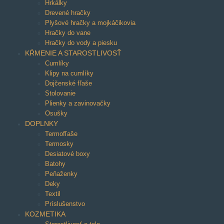
Hrkálky
Drevené hračky
Plyšové hračky a mojkáčikovia
Hračky do vane
Hračky do vody a piesku
KŔMENIE A STAROSTLIVOSŤ
Cumlíky
Klipy na cumlíky
Dojčenské fľaše
Stolovanie
Plienky a zavinovačky
Osušky
DOPLNKY
Termofľaše
Termosky
Desiatové boxy
Batohy
Peňaženky
Deky
Textil
Príslušenstvo
KOZMETIKA